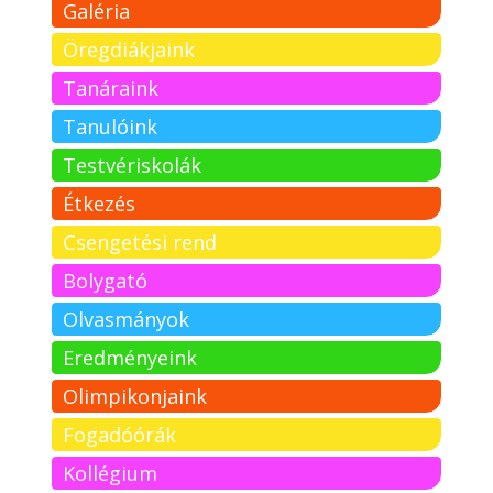
Galéria
Öregdiákjaink
Tanáraink
Tanulóink
Testvériskolák
Étkezés
Csengetési rend
Bolygató
Olvasmányok
Eredményeink
Olimpikonjaink
Fogadóórák
Kollégium