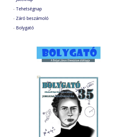
-
Tehetségnap
-
Záró beszámoló
-
Bolygató