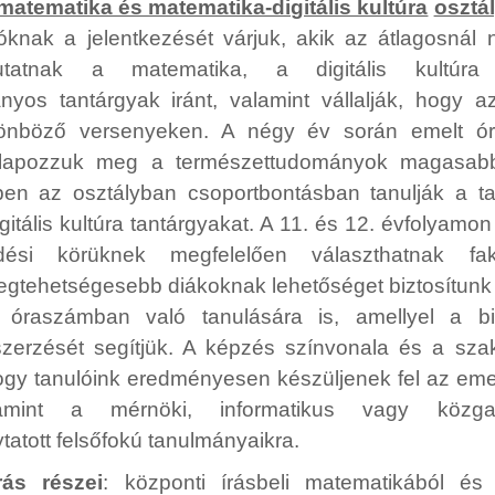
matematika és matematika-digitális kultúra
osztá
óknak a jelentkezését várjuk, akik az átlagosnál
utatnak a matematika, a digitális kultú
yos tantárgyak iránt, valamint vállalják, hogy az
ülönböző versenyeken. A négy év során emelt ó
alapozzuk meg a természettudományok magasabb
bben az osztályban csoportbontásban tanulják a t
itális kultúra tantárgyakat. A 11. és 12. évfolyamon
dési körüknek megfelelően választhatnak faku
legtehetségesebb diákoknak lehetőséget biztosítunk 
óraszámban való tanulására is, amellyel a bi
zerzését segítjük. A képzés színvonala és a sz
hogy tanulóink eredményesen készüljenek fel az emel
alamint a mérnöki, informatikus vagy közga
atott felsőfokú tanulmányaikra.
árás részei
: központi írásbeli matematikából és