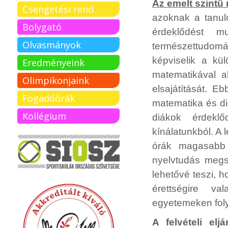
Az emelt szintű 
Csengetési rend
azoknak a tanul
Bolygató
érdeklődést m
Olvasmányok
természettudomán
képviselik a k
Eredményeink
matematikával 
Olimpikonjaink
elsajátítását. E
Fogadóórák
matematika és dig
Kollégium
diákok érdeklő
kínálatunkból. A 
órák magasabb 
nyelvtudás megs
lehetővé teszi, 
érettségire v
egyetemeken folyt
A felvételi elj