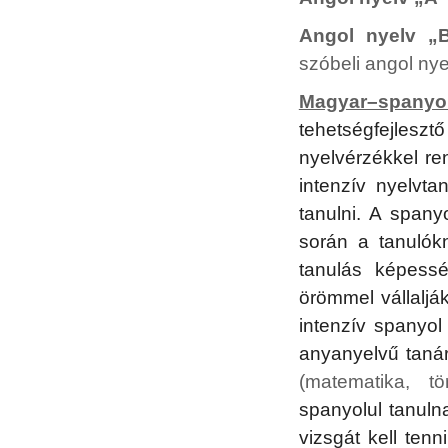
Angol nyelv „
szóbeli angol nye
Magyar–spanyol
tehetségfejlesz
nyelvérzékkel re
intenzív nyelvt
tanulni. A spany
során a tanulók
tanulás képessé
örömmel vállalják
intenzív spanyol
anyanyelvű tanár 
(matematika, tör
spanyolul tanuln
vizsgát kell ten