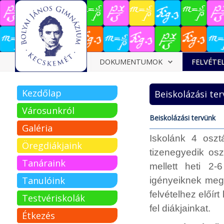
Dokumentumok
DOKUMENTUMOK
FELVÉTE
Felvételizőknek
Kezdőlap
Beiskolázási te
Pályázatok
Városunkról
Tehetségpont
Beiskolázási tervünk
Galéria
Iskolánk 4 oszt
Közérdekű
Öregdiákjaink
adatok
tizenegyedik osz
Tanáraink
mellett heti 2
Tanárjelölteknek
Tanulóink
igényeiknek megf
felvételhez előír
Testvériskolák
fel diákjainkat.
Étkezés