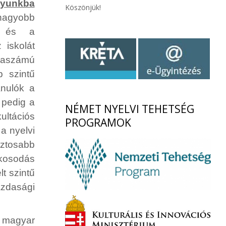
lyunkba
Köszönjük!
 nagyobb
ra és a
 iskolát
raszámú
 szintű
anulók a
 pedig a
NÉMET
NYELVI TEHETSÉG
ltációs
PROGRAMOK
a nyelvi
ztosabb
akosodás
t szintű
zdasági
 magyar