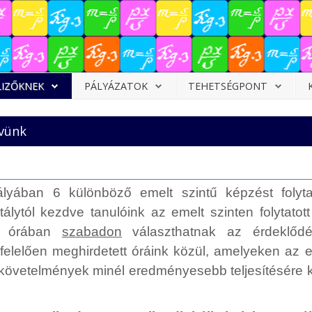
LIZŐKNEK
PÁLYÁZATOK
TEHETSÉGPONT
rvünk
ályában 6 különböző emelt szintű képzést folyt
tálytól kezdve tanulóink az emelt szinten folytatot
-6 órában
szabadon
választhatnak az érdeklődé
elelően meghirdetett óráink közül, amelyeken az 
t követelmények minél eredményesebb teljesítésére k