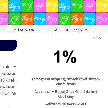
KÖZÉRDEKŰ ADATOK
TANÁRJELÖLTEKNEK
A
A
A
atunk. A
t képzés
Támogassa adója egy százalékával iskolánk
süknek,
alapítványát!
egyetemi
Appendix - A Bolyai János Gimnáziumért
észítjük
Alapítvány.
Adószám: 18364956-1-03