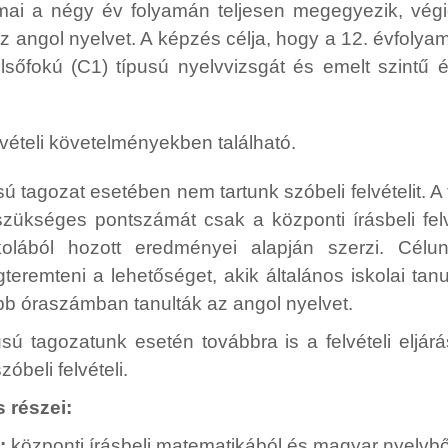
mai a négy év folyamán teljesen megegyezik, végi
z angol nyelvet. A képzés célja, hogy a 12. évfolya
lsőfokú (C1) típusú nyelvvizsgát és emelt szintű ér
vételi követelményekben található.
sú tagozat esetében nem tartunk szóbeli felvételit. A
zükséges pontszámát csak a központi írásbeli felv
kolából hozott eredményei alapján szerzi. Cél
teremteni a lehetőséget, akik általános iskolai tan
b óraszámban tanulták az angol nyelvet.
sú tagozatunk esetén továbbra is a felvételi eljárá
óbeli felvételi.
s részei:
”:
központi írásbeli matematikából és magyar nyelvbő