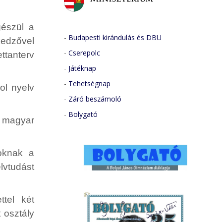
gészül a
-
Budapesti kirándulás és DBU
kedzővel
-
Cserepolc
ttanterv
-
Játéknap
-
Tehetségnap
l nyelv
-
Záró beszámoló
-
Bolygató
 magyar
knak a
lvtudást
ttel két
 osztály