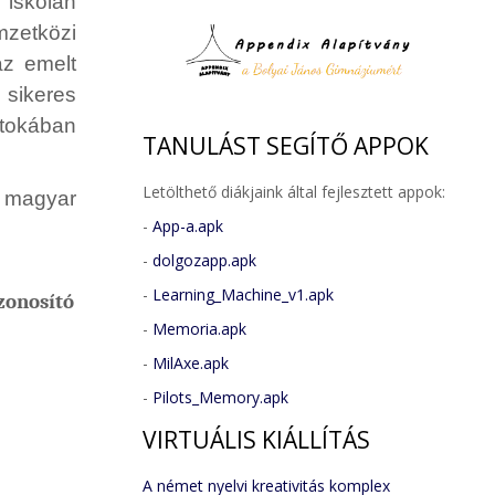
 iskolán
mzetközi
az emelt
 sikeres
rtokában
TANULÁST
SEGÍTŐ APPOK
Letölthető diákjaink által fejlesztett appok:
 magyar
-
App-a.apk
-
dolgozapp.apk
-
Learning_Machine_v1.apk
zonosító
-
Memoria.apk
-
MilAxe.apk
-
Pilots_Memory.apk
VIRTUÁLIS
KIÁLLÍTÁS
A német nyelvi kreativitás komplex