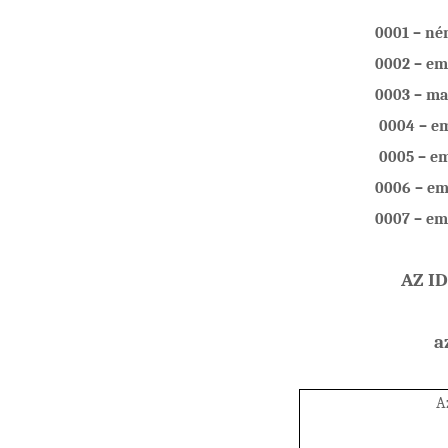
0001 ­– né
0002 – eme
0003 – mag
0004 – eme
0005 – emel
0006 – em
0007 – eme
AZ I
a
A