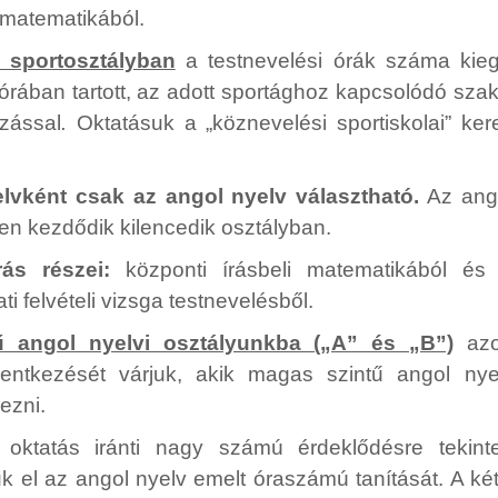
 matematikából.
 sportosztályban
a testnevelési órák száma kie
 órában tartott, az adott sportághoz kapcsolódó sza
ozással
.
Oktatásuk a „köznevelési sportiskolai” kere
lvként csak az angol nyelv választható.
Az ango
en kezdődik kilencedik osztályban.
árás részei:
központi írásbeli matematikából és
ti felvételi vizsga testnevelésből.
ű angol nyelvi osztályunkba („A” és „B”)
azo
lentkezését várjuk, akik magas szintű angol nye
ezni.
oktatás iránti nagy számú érdeklődésre tekinte
uk el az angol nyelv emelt óraszámú tanítását. A két