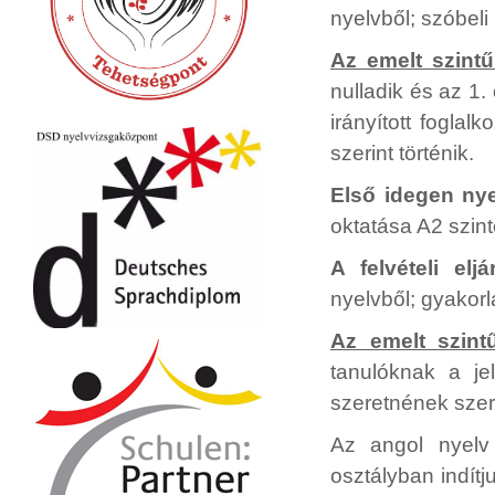
nyelvből; szóbeli
Az emelt szintű
nulladik és az 1.
irányított foglalk
szerint történik.
Első idegen nye
oktatása A2 szint
A felvételi elj
nyelvből; gyakorla
Az emelt szint
tanulóknak a je
szeretnének szer
Az angol nyelv 
osztályban indítj