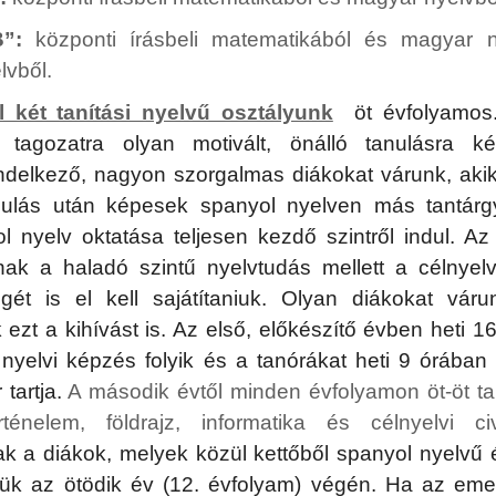
B”:
központi írásbeli matematikából és magyar n
lvből.
 két tanítási nyelvű osztályunk
öt évfolyamos
tő tagozatra olyan motivált, önálló tanulásra k
ndelkező, nagyon szorgalmas diákokat várunk, aki
anulás után képesek spanyol nyelven más tantárg
ol nyelv oktatása teljesen kezdő szintről indul. Az
nak a haladó szintű nyelvtudás mellett a célnyel
gét is el kell sajátítaniuk. Olyan diákokat váru
 ezt a kihívást is. Az első, előkészítő évben heti 1
 nyelvi képzés folyik és a tanórákat heti 9 órában
tartja.
A második évtől minden évfolyamon öt-öt ta
ténelem, földrajz, informatika és célnyelvi civi
ak a diákok, melyek közül kettőből spanyol nyelvű é
niük az ötödik év (12. évfolyam) végén. Ha az emel