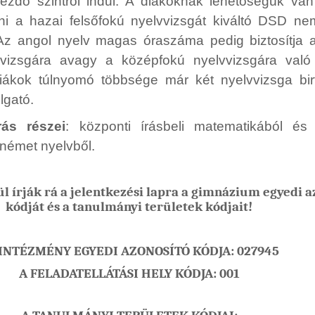
ezdő szintről indul. A diákoknak lehetőségük van
ni a hazai felsőfokú nyelvvizsgát kiváltó DSD ne
 Az angol nyelv magas óraszáma pedig biztosítja 
i vizsgára avagy a középfokú nyelvvizsgára való
 diákok túlnyomó többsége már két nyelvvizsga bi
lgató.
árás részei
: központi írásbeli matematikából és
 német nyelvből.
ül írják rá a jelentkezési lapra a gimnázium egyedi a
kódját és a tanulmányi területek kódjait!
INTÉZMÉNY EGYEDI AZONOSÍTÓ KÓDJA: 027945
A FELADATELLÁTÁSI HELY KÓDJA: 001