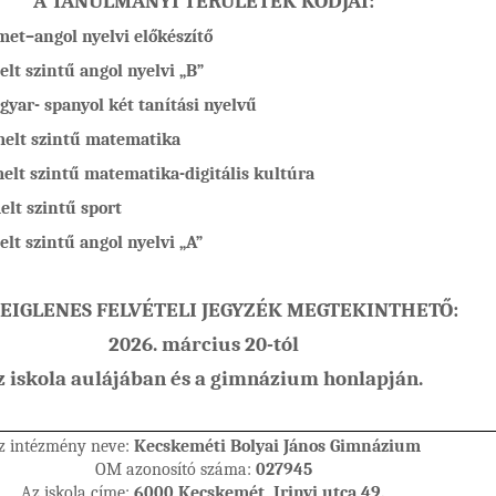
A TANULMÁNYI TERÜLETEK KÓDJAI:
met–angol nyelvi előkészítő
lt szintű angol nyelvi „B”
yar- spanyol két tanítási nyelvű
lt szintű matematika
t szintű matematika-digitális kultúra
elt szintű sport
lt szintű angol nyelvi „A”
DEIGLENES FELVÉTELI JEGYZÉK MEGTEKINTHETŐ
:
2026. március 20-tól
z iskola aulájában és a gimnázium honlapján.
z intézmény neve:
Kecskeméti Bolyai János Gimnázium
OM azonosító száma:
027945
Az iskola címe:
6000 Kecskemét, Irinyi utca 49.