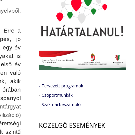
yelvből,
. Erre a
épes, jó
k egy év
yakat is
 első év
ven való
nk, akik
- Tervezett programok
6 órában
-
Csoportmunkák
 spanyol
-
Szakmai beszámoló
ntárgyat
lizáció)
rettségi
KÖZELGŐ
ESEMÉNYEK
t szintű