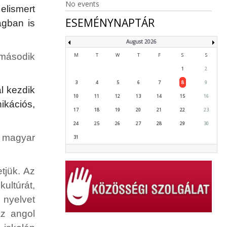
No events
 elismert
ESEMÉNYNAPTÁR
ágban is
August 2026
második
M
T
W
T
F
S
S
1
2
3
4
5
6
7
8
9
l kezdik
10
11
12
13
14
15
16
ikációs,
17
18
19
20
21
22
23
24
25
26
27
28
29
30
 magyar
31
tjük. Az
ultúrát,
 nyelvet
az angol