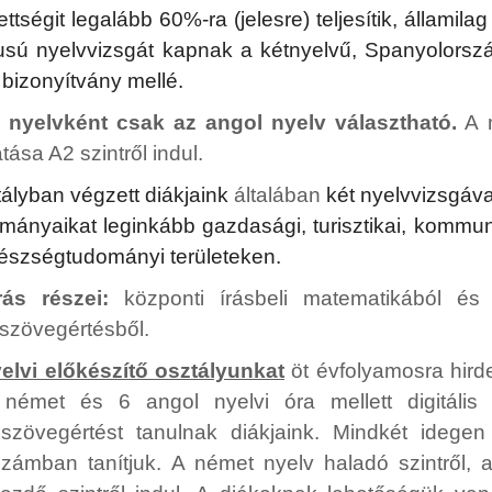
ttségit legalább 60%-ra (jelesre) teljesítik, államilag
pusú nyelvvizsgát kapnak a kétnyelvű, Spanyolorsz
i bizonyítvány mellé.
nyelvként csak az angol nyelv választható.
A 
tása A2 szintről indul.
ályban végzett diákjaink
általában
két nyelvvizsgáva
lmányaikat leginkább gazdasági, turisztikai, kommun
észségtudományi területeken.
árás részei:
központi írásbeli matematikából és
 szövegértésből.
elvi előkészítő
osztályunkat
öt évfolyamosra hirde
émet és 6 angol nyelvi óra mellett digitális k
szövegértést tanulnak diákjaink. Mindkét idegen
zámban tanítjuk. A német nyelv haladó szintről, 