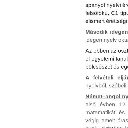
spanyol nyelvi ére
felsőfokú, C1 tí
elismert érettség
Második idegen 
idegen nyelv okta
Az ebben az oszt
el egyetemi tanu
bölcsészet és eg
A felvételi elj
nyelvből, szóbeli
Német–angol ny
első évben 12 n
matematikát és 
végig emelt óras