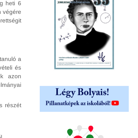
g heti 6
m végére
ettségit
 tanuló a
ételi és
unk azon
ulmányai
s részét
l.