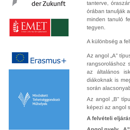
tanterve, óraszá
órában tanulják a
minden tanuló fe
tegyen.
A különbség a fel
Az angol „A” típu
rangsoroláshoz s
az általános is
diákoknak is meg
során alacsonyab
Az angol „B” típu
képezi az angol sz
A felvételi eljárá
Angol nyelv „A