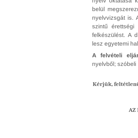
nyelv oktatása k
belül megszerez
nyelvvizsgát is.
szintű érettség
felkészülést. A
lesz egyetemi hal
A felvételi elj
nyelvből; szóbeli
Kérjük, feltétlen
AZ 