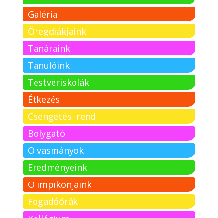
Galéria
Öregdiákjaink
Tanáraink
Tanulóink
Testvériskolák
Étkezés
Csengetési rend
Bolygató
Olvasmányok
Eredményeink
Olimpikonjaink
Fogadóórák