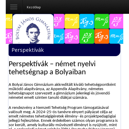
Kezdőlap
Dokumentumok
Felvételizőknek
Perspektívák
Pályázatok
Perspektívák – német nyelvi
Tehetségpont
tehetségnap a Bolyaiban
Közérdekű
adatok
A Bolyai János Gimnázium akkreditált kiváló tehetségpontként
működő alapítványa, az Appendix Alapítvány, németes
tehetségnapot szervezett a gimnázium jelenlegi és jövendő
Tanárjelölteknek
németet emelt szinten tanuló diákjai számára.
A rendezvény a Nemzeti Tehetség Program támogatásával
valósult meg. A 2024-25-ös tanévre elnyert pályázat célja az
emelt németes tehetségígéretek élmény- és projektpedagógiai
jellegű fejlesztése. Ennek érdekében számos olyan programra is
sor került, amely kulturális-művészeti élményt is nyújtott, mint