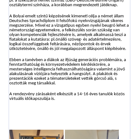
pl. a szekszárdi német színház (DBU-Deutsche Bühne Ungarn)
osztálytermi színháza, a korábban megrendezett játéknap.
A Bolyai emelt szintű képzésének kimeneti célja a német állam
Deutsches Sprachdiplom II felsőfokú nyelvvizsgájának sikeres
megszerzése. Mivel ez a vizsgatípus egyben nyelvi beugró lehet a
németországi egyetemekre, a felkészülés során szükség van
olyan kompetenciák fejlesztésére is, amelyek alkalmassá teszi a
fiatalokat a kutatásra: pl.önálló szöveg- és adatértelmezésre,
logikai összefüggések feltárására, nézőpontok és érvek
ütköztetésére, önálló és jól megalapozott álláspont kiépítésére.
Ebben a tanévben a diákok az ifjúság generációs problémáira, a
fenntarthatóság és környezetvédelem kérdéskörére, a
mesterséges intelligencia felhasználhatóságára valamint a jövő
alakulásának víziójára helyezték a hangsúlyt. A plakátok és
prezentációk ezeket a tématerületeket vették górcső alá, s
osztották meg társaikkal.
A rendezvény zárásaként elkészült a 14-16 éves tanulók közös
virtuális időkapszulája is.