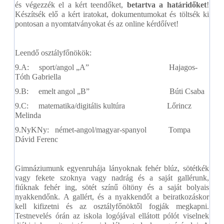
és végezzék el a kért teendőket,
betartva a határidőket
!
Készítsék elő a kért iratokat, dokumentumokat és töltsék ki
pontosan a nyomtatványokat és az online kérdőívet!
Leendő osztályfőnökök:
9.A: sport/angol „A” Hajagos-
Tóth Gabriella
9.B: emelt angol „B” Búti Csaba
9.C: matematika/digitális kultúra Lőrincz
Melinda
9.NyKNy: német-angol/magyar-spanyol Tompa
Dávid Ferenc
Gimnáziumunk egyenruhája lányoknak fehér blúz, sötétkék
vagy fekete szoknya vagy nadrág és a saját gallérunk,
fiúknak fehér ing, sötét színű öltöny és a saját bolyais
nyakkendőnk. A gallért, és a nyakkendőt a beiratkozáskor
kell kifizetni és az osztályfőnöktől fogják megkapni.
Testnevelés órán az iskola logójával ellátott pólót viselnek