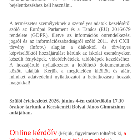
bejelentkezéshez kell használni.
A természetes személyeknek a személyes adatok kezeléséről
szóló az Európai Parlament és a Tanács (EU) 2016/679
rendelete (GDPR), illetve az információs önrendelkezési
jogról és az információszabadságról szóló 2011. évi CXII.
törvény (Infotv.) alapján a diákoktól és törvényes
képviselőiktől hozzájárulást kérünk az iskolai eseményeken
készült fényképek, videófelvételek, tablóképek kezeléséhez.
A hozzájáruló nyilatkozatot a letölthető dokumentumok
között találják. Kérjük a megfelelően kitöltött és aláírt
mindkét adatvédelmi nyilatkozatot a beiratkozásra hozzák
magukkal!
Szülői értekezletet 2026. június 4-én csütörtökön 17.30
órakor tartunk a Kecskeméti Bolyai János Gimnázium
aulájában.
Online kérdőív
(kérjük, figyelmesen töltsétek ki,
a
bejelentkezéshez használd az oktatási azonosítódat
.)