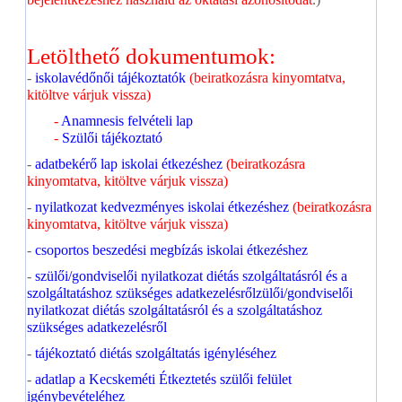
Letölthető dokumentumok:
-
iskolavédőnői tájékoztatók
(beiratkozásra kinyomtatva,
kitöltve várjuk vissza)
-
Anamnesis felvételi lap
-
Szülői tájékoztató
-
adatbekérő lap iskolai étkezéshez
(beiratkozásra
kinyomtatva, kitöltve várjuk vissza)
-
nyilatkozat kedvezményes iskolai étkezéshez
(beiratkozásra
kinyomtatva, kitöltve várjuk vissza)
-
csoportos beszedési megbízás iskolai étkezéshez
-
szülői/gondviselői nyilatkozat diétás szolgáltatásról és a
szolgáltatáshoz szükséges adatkezelésrőlzülői/gondviselői
nyilatkozat diétás szolgáltatásról és a szolgáltatáshoz
szükséges adatkezelésről
-
tájékoztató diétás szolgáltatás igényléséhez
-
adatlap a Kecskeméti Étkeztetés szülői felület
igénybevételéhez