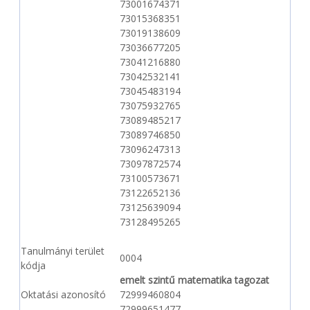
73001674371
73015368351
73019138609
73036677205
73041216880
73042532141
73045483194
73075932765
73089485217
73089746850
73096247313
73097872574
73100573671
73122652136
73125639094
73128495265
Tanulmányi terület
0004
kódja
emelt szintű matematika tagozat
Oktatási azonosító
72999460804
72999651477