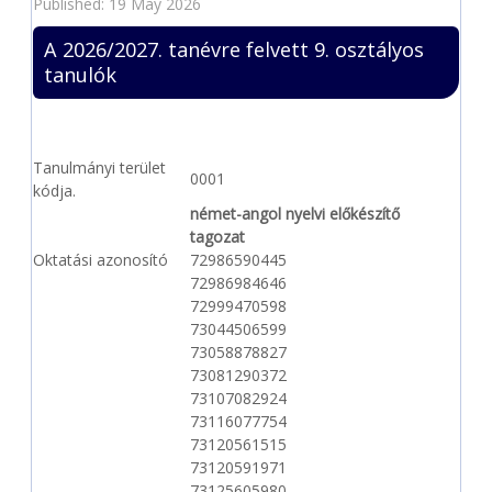
Published: 19 May 2026
A 2026/2027. tanévre felvett 9. osztályos
tanulók
Tanulmányi terület
0001
kódja.
német-angol nyelvi előkészítő
tagozat
Oktatási azonosító
72986590445
72986984646
72999470598
73044506599
73058878827
73081290372
73107082924
73116077754
73120561515
73120591971
73125605980