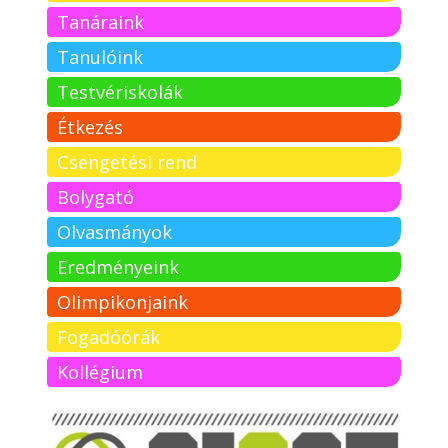
Tanáraink
Tanulóink
Testvériskolák
Étkezés
Csengetési rend
Bolygató
Olvasmányok
Eredményeink
Olimpikonjaink
Fogadóórák
Kollégium