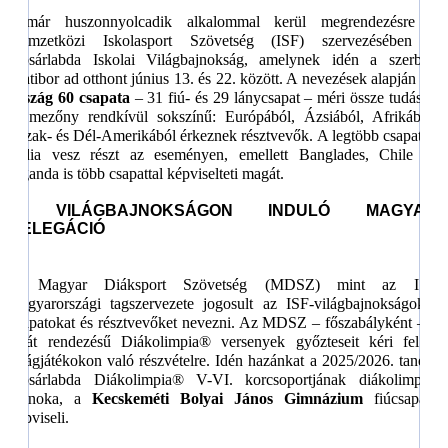
Immár huszonnyolcadik alkalommal kerül megrendezésre a
Nemzetközi Iskolasport Szövetség (ISF) szervezésében a
Kosárlabda Iskolai Világbajnokság, amelynek idén a szerbiai
Zlatibor ad otthont június 13. és 22. között. A nevezések alapján
30
ország 60 csapata
– 31 fiú- és 29 lánycsapat – méri össze tudását.
A mezőny rendkívül sokszínű: Európából, Ázsiából, Afrikából,
Észak- és Dél-Amerikából érkeznek résztvevők. A legtöbb csapattal
India vesz részt az eseményen, emellett Banglades, Chile és
Uganda is több csapattal képviselteti magát.
A VILÁGBAJNOKSÁGON INDULÓ MAGYAR
DELEGÁCIÓ
A Magyar Diáksport Szövetség (MDSZ) mint az ISF
magyarországi tagszervezete jogosult az ISF-világbajnokságokra
csapatokat és résztvevőket nevezni. Az MDSZ – főszabályként – a
saját rendezésű Diákolimpia® versenyek győzteseit kéri fel a
világjátékokon való részvételre. Idén hazánkat a 2025/2026. tanévi
Kosárlabda Diákolimpia® V-VI. korcsoportjának diákolimpiai
bajnoka, a
Kecskeméti Bolyai János Gimnázium
fiúcsapata
képviseli.