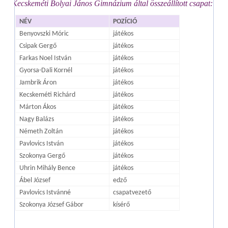
A Kecskeméti Bolyai János Gimnázium által összeállított csapat:
NÉV
POZÍCIÓ
Benyovszki Móric
játékos
Csipak Gergő
játékos
Farkas Noel István
játékos
Gyorsa-Dali Kornél
játékos
Jambrik Áron
játékos
Kecskeméti Richárd
játékos
Márton Ákos
játékos
Nagy Balázs
játékos
Németh Zoltán
játékos
Pavlovics István
játékos
Szokonya Gergő
játékos
Uhrin Mihály Bence
játékos
Ábel József
edző
Pavlovics Istvánné
csapatvezető
Szokonya József Gábor
kísérő