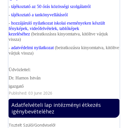
-
tájékoztató az 50 órás közösségi szolgálatról
-
tájékoztató a tankönyvellátásról
-
hozzájáruló nyilatkozat iskolai eseményeken készült
fényképek, videófelvételek, tablóképek
kezeléséhez
(beiratkozásra kinyomtatva, kitöltve várjuk
vissza)
-
adatvédelmi nyilatkozat
(beiratkozásra kinyomtatva, kitöltve
várjuk vissza)
Üdvözlettel:
Dr. Harnos István
igazgató
Published: 03 June 2026
Adatfelvételi lap intézményi étkezés
igénybevételéhez
Tisztelt Szülő/Gondviselő!