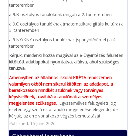
tanteremben
a 9.B osztályos tanulóknak (angol) a 2. tanteremben
a 9.C osztályos tanulóknak (matematika/digitális kultúra) a
3. tanteremben
a 9.NY/KNY osztályos tanulóknak (spanyol/német) a 4.
tanteremben
Kérjük, mindenki hozza magával az e-Ügyintézés felületen
kitöltött adatlapokat nyomtatva, aláírva, ahol szükséges
tanúzva.
Amennyiben az általános iskolai KRÉTA rendszerben
valamilyen okból nem sikerül kitölteni az adatlapot, a
beiratkozáson mindkét szülőnek vagy törvényes
képviselőnek, továbbá a tanulónak a személyes
megjelenése szükséges.
Egyszemélyes felügyeleti jog
esetén egy szülő és a tanuló megjelenése elegendő, de
kérjük, az erre vonatkozó végzés bemutatását.
Published: 16 June 2026
Gólyatábori jelentkezés