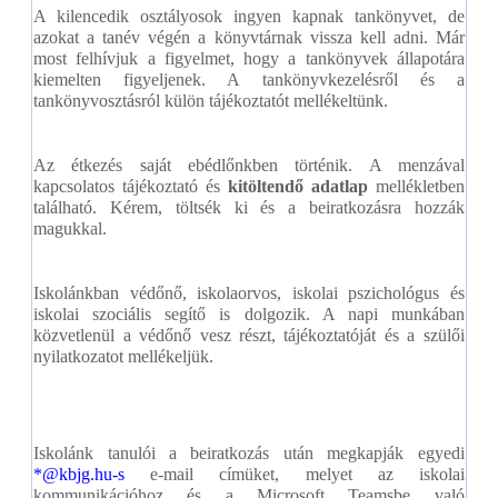
A kilencedik osztályosok ingyen kapnak tankönyvet, de
azokat a tanév végén a könyvtárnak vissza kell adni. Már
most felhívjuk a figyelmet, hogy a tankönyvek állapotára
kiemelten figyeljenek. A tankönyvkezelésről és a
tankönyvosztásról külön tájékoztatót mellékeltünk
.
Az étkezés saját ebédlőnkben történik. A menzával
kapcsolatos tájékoztató és
kitöltendő adatlap
mellékletben
található. Kérem, töltsék ki és a beiratkozásra hozzák
magukkal.
Iskolánkban védőnő, iskolaorvos, iskolai pszichológus és
iskolai szociális segítő is dolgozik. A napi munkában
közvetlenül a védőnő vesz részt, tájékoztatóját és a szülői
nyilatkozatot mellékeljük.
Iskolánk tanulói a beiratkozás után megkapják egyedi
*@kbjg.hu-s
e-mail címüket, melyet az iskolai
kommunikációhoz és a Microsoft Teamsbe való