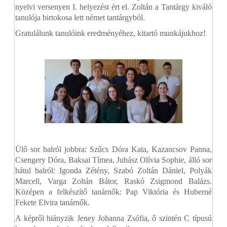
nyelvi versenyen I. helyezést ért el. Zoltán a Tantárgy kiváló
tanulója birtokosa lett német tantárgyból.
Gratulálunk tanulóink eredményéhez, kitartó munkájukhoz!
Ülő sor balról jobbra: Szűcs Dóra Kata, Kazancsov Panna,
Csengery Dóra, Baksai Tímea, Juhász Olívia Sophie, álló sor
hátul balról: Igonda Zétény, Szabó Zoltán Dániel, Polyák
Marcell, Varga Zoltán Bátor, Raskó Zsigmond Balázs.
Középen a felkészítő tanárnők: Pap Viktória és Huberné
Fekete Elvira tanárnők.
A képről hiányzik Jeney Johanna Zsófia, ő szintén C típusú