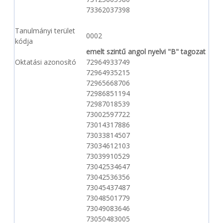
73362037398
Tanulmányi terület
0002
kódja
emelt szintű angol nyelvi "B" tagozat
Oktatási azonosító
72964933749
72964935215
72965668706
72986851194
72987018539
73002597722
73014317886
73033814507
73034612103
73039910529
73042534647
73042536356
73045437487
73048501779
73049083646
73050483005