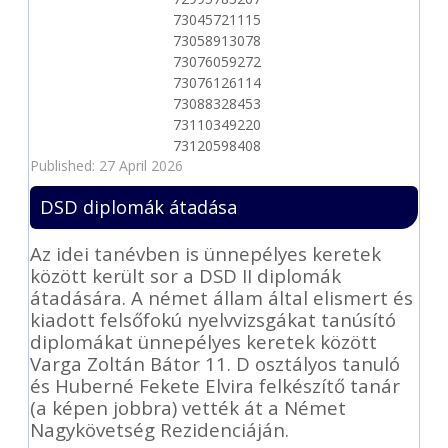
73045721115
73058913078
73076059272
73076126114
73088328453
73110349220
73120598408
Published: 27 April 2026
DSD diplomák átadása
Az idei tanévben is ünnepélyes keretek
között került sor a DSD II diplomák
átadására. A német állam által elismert és
kiadott felsőfokú nyelvvizsgákat tanúsító
diplomákat ünnepélyes keretek között
Varga Zoltán Bátor 11. D osztályos tanuló
és Huberné Fekete Elvira felkészítő tanár
(a képen jobbra) vették át a Német
Nagykövetség Rezidenciáján.