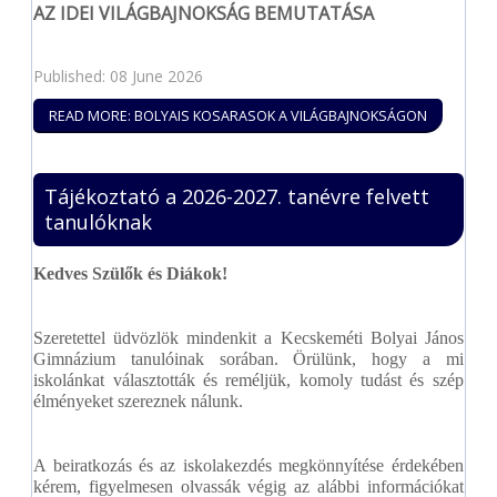
AZ IDEI VILÁGBAJNOKSÁG BEMUTATÁSA
Published: 08 June 2026
READ MORE: BOLYAIS KOSARASOK A VILÁGBAJNOKSÁGON
Tájékoztató a 2026-2027. tanévre felvett
tanulóknak
Kedves Szülők és Diákok!
Szeretettel üdvözlök mindenkit a Kecskeméti Bolyai János
Gimnázium tanulóinak sorában. Örülünk, hogy a mi
iskolánkat választották és reméljük, komoly tudást és szép
élményeket szereznek nálunk.
A beiratkozás és az iskolakezdés megkönnyítése érdekében
kérem, figyelmesen olvassák végig az alábbi információkat