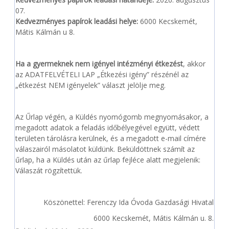
07.
Kedvezményes papírok leadási helye:
6000 Kecskemét,
Mátis Kálmán u 8.
Ha a gyermeknek nem igényel intézményi étkezést
, akkor
az ADATFELVÉTELI LAP „Étkezési igény” részénél az
„étkezést NEM igényelek” választ jelölje meg.
Az Űrlap végén, a Küldés nyomógomb megnyomásakor, a
megadott adatok a feladás időbélyegével együtt, védett
területen tárolásra kerülnek, és a megadott e-mail címére
válaszairól másolatot küldünk. Beküldöttnek számít az
űrlap, ha a Küldés után az űrlap fejléce alatt megjelenik:
Válaszát rögzítettük.
Köszönettel: Ferenczy Ida Óvoda Gazdasági Hivatal
6000 Kecskemét, Mátis Kálmán u. 8.