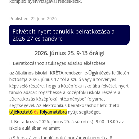
komplex nyelvvizsgával rendelkezik.
Published: 25 June 2026
Felvételt nyert tanulók beiratkozása a
2026-27-es tanévre
2026. június 25. 9-13 óráig!
I. Beiratkozáshoz szükséges adatlap elkészítése
az általános iskolai KRÉTA rendszer e-Ügyintézés
felületén
biztosítja 2026. június 17-tól a szülő vagy a törvényes
képviselő részére, hogy a középfokú iskolába felvételt nyert
tanuló adatait rögzíthesse a középfokú iskola részére a
„Beiratkozás középfokú intézménybe” folyamat
segítségével. Az elektronikus beiratkozáshoz
letölthető
tájékoztató
és
folyamatábra
nyújt segítséget.
II. Beiratkozás 2026. június 25. (csütörtök) 9.00 -13.00 az
iskola aulájában valamint
a 9.A osztályos tanulóknak (sport/angol-német) a 8.