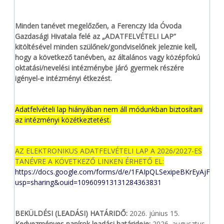
Minden tanévet megelőzően, a Ferenczy Ida Óvoda
Gazdasági Hivatala felé az „ADATFELVÉTELI LAP”
kitöltésével minden szülőnek/gondviselőnek jeleznie kell,
hogy a következő tanévben, az általános vagy középfokú
oktatási/nevelési intézménybe járó gyermek részére
igényel-e intézményi étkezést.
Adatfelvételi lap hiányában nem áll módunkban biztosítani
az intézményi közétkeztetést.
AZ ELEKTRONIKUS ADATFELVÉTELI LAP A 2026/2027-ES
TANÉVRE A KÖVETKEZŐ LINKEN ÉRHETŐ EL:
https://docs.google.com/forms/d/e/1FAIpQLSexipeBKrEyAjF
usp=sharing&ouid=109609913131284363831
BEKÜLDÉSI (LEADÁSI) HATÁRIDŐ:
2026. június 15.
Kedvezményes papírok leadási határideje:
2026. augusztus