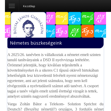
Kezdőlap
Dokumentumok
Felvételizőknek
Németes büszkeségeink
Pályázatok
A 2025/26. tanévben is vállalkoztak a németet emelt szinten
Tehetségpont
tanuló tanítványaink a DSD II nyelvvizsga letételére.
Örömmel jelentjük, hogy kiválóan teljesítették a
Közérdekű
követelményeket és a sikeres C1 típusú oklevél birtokában
adatok
lehetőségük lesz közvetlenül felvételt nyerni németországi
egyetemre, ami azt jelenti számukra, hogy nem kell
Tanárjelölteknek
elvégezniük a nyelvtudásról számot adó tanévet. A csoport
tagjai a tanév végén emelt szintű érettségi vizsgát is tettek,
amelyet szintén nagyszerű eredménnyel abszolváltak.
Varga Zoltán Bátor a Telekom- Solution Sprichst du
Deutsch? (Beszélsz németül?) országos, 3 fordulós német