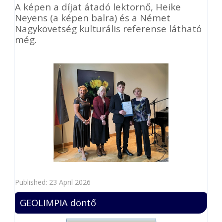
A képen a díjat átadó lektornő, Heike
Neyens (a képen balra) és a Német
Nagykövetség kulturális referense látható
még.
Published: 23 April 2026
GEOLIMPIA döntő