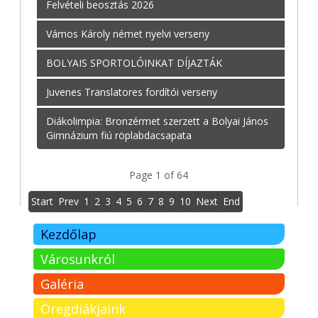
Felvételi beosztás 2026
Vámos Károly német nyelvi verseny
BOLYAIS SPORTOLÓINKAT DÍJAZTÁK
Juvenes Translatores fordítói verseny
Diákolimpia: Bronzérmet szerzett a Bolyai János
Gimnázium fiú röplabdacsapata
Page 1 of 64
Start
Prev
1
2
3
4
5
6
7
8
9
10
Next
End
Kezdőlap
Városunkról
Galéria
Öregdiákjaink