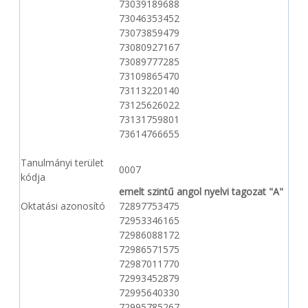
73039189688
73046353452
73073859479
73080927167
73089777285
73109865470
73113220140
73125626022
73131759801
73614766655
Tanulmányi terület
0007
kódja
emelt szintű angol nyelvi tagozat "A"
Oktatási azonosító
72897753475
72953346165
72986088172
72986571575
72987011770
72993452879
72995640330
72995785267