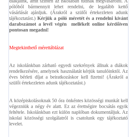
diákjaink, amit szintén az iskolában tudnak megvásárolni. A
pólóból bármennyit lehet rendelni, de legalább kettő
vásárlását ajánljuk. (Árakról a szülői értekezleten adunk
tájékoztatást.)
Kérjük a póló méretét és a rendelni kívánt
darabszámot a levél végén mellékelt online kérdőíven
pontosan megadni!
Megtekinthető mérettáblázat
Az iskolánkban zárható egyedi szekrények állnak a diákok
rendelkezésére, amelynek használatát kérjük tanulóinktól. Az
éves bérleti díjat a beiratkozáskor kell fizetni!
(Árakról a
szülői értekezleten adunk tájékoztatást.)
A középiskolásoknak 50 óra önkéntes közösségi munkát kell
végezniük a négy év alatt. Ez az érettségire bocsátás egyik
feltétele. Iskolánkban ezt külön naplóban dokumentáljuk. Az
iskolai közösségi szolgálatról is csatolunk egy tájékoztató
levelet.