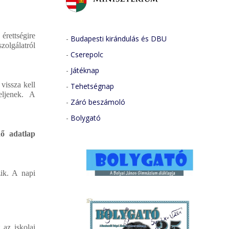
érettségire
-
Budapesti kirándulás és DBU
zolgálatról
-
Cserepolc
-
Játéknap
vissza kell
-
Tehetségnap
eljenek. A
-
Záró beszámoló
-
Bolygató
dő adatlap
zik. A napi
 az iskolai