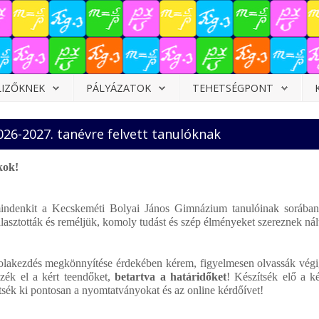
LIZŐKNEK
PÁLYÁZATOK
TEHETSÉGPONT
026-2027. tanévre felvett tanulóknak
kok!
mindenkit a Kecskeméti Bolyai János Gimnázium tanulóinak sorában
lasztották és reméljük, komoly tudást és szép élményeket szereznek ná
kolakezdés megkönnyítése érdekében kérem, figyelmesen olvassák végi
zék el a kért teendőket,
betartva a határidőket
! Készítsék elő a ké
sék ki pontosan a nyomtatványokat és az online kérdőívet!