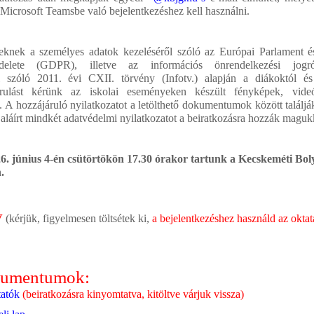
icrosoft Teamsbe való bejelentkezéshez kell használni.
eknek a személyes adatok kezeléséről szóló az Európai Parlament é
elete (GDPR), illetve az információs önrendelkezési jog
l szóló 2011. évi CXII. törvény (Infotv.) alapján a diákoktól és
árulást kérünk az iskolai eseményeken készült fényképek, videóf
 A hozzájáruló nyilatkozatot a letölthető dokumentumok között találjá
s aláírt mindkét adatvédelmi nyilatkozatot a beiratkozásra hozzák maguk
026. június 4-én csütörtökön 17.30 órakor tartunk a Kecskeméti Bol
.
v
(kérjük, figyelmesen töltsétek ki,
a bejelentkezéshez használd az oktat
okumentumok:
tatók
(beiratkozásra kinyomtatva, kitöltve várjuk vissza)