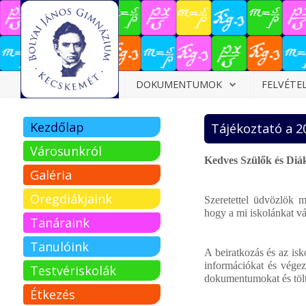
Dokumentumok
DOKUMENTUMOK
FELVÉTE
Felvételizőknek
Kezdőlap
Tájékoztató a 2
Pályázatok
Városunkról
Tehetségpont
Kedves Szülők és Diá
Galéria
Közérdekű
Öregdiákjaink
Szeretettel üdvözlök 
adatok
hogy a mi iskolánkat vá
Tanáraink
Tanárjelölteknek
Tanulóink
A beiratkozás és az is
információkat és végez
Testvériskolák
dokumentumokat és tölt
Étkezés