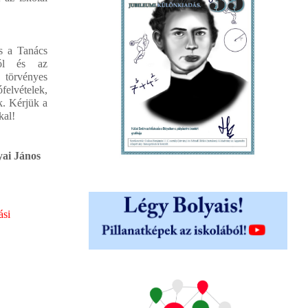
s a Tanács
ról és az
 törvényes
elvételek,
k. Kérjük a
kal!
yai János
ási