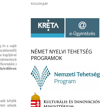
Köszönjük!
 és a saját
a nyakkendőt
NÉMET
NYELVI TEHETSÉG
la logójával
PROGRAMOK
 bármennyit
ékoztatást.)
 kérdőíven
atát kérjük
leten adunk