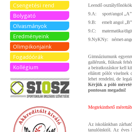
Csengetési rend
Leendő osztályfőnökök
9.A: sport/ang
Bolygató
9.B: emelt a
Olvasmányok
9.C: matematika/d
Eredményeink
9.NyKNy: német-ang
Olimpikonjaink
Fogadóórák
Gimnáziumunk egyenruh
gallérunk, fiúknak fehé
Kollégium
a beiratkozáskor kell k
ellátott pólót viselne
lehet rendelni, de lega
Kérjük a póló méretét
pontosan megadni!
Megtekinthető mérettáb
Az iskolánkban zárható
tanulóinktól. Az éves b