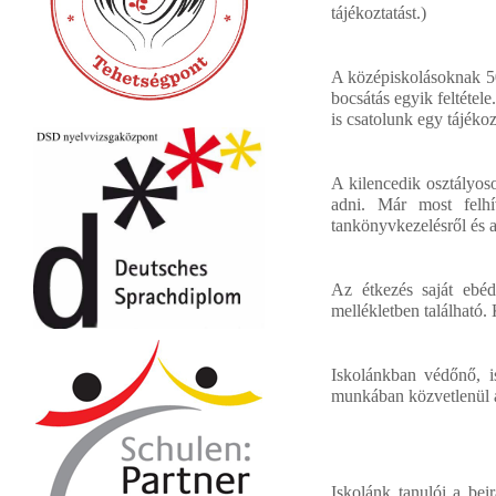
tájékoztatást.)
A középiskolásoknak 50
bocsátás egyik feltétel
is csatolunk egy tájékoz
A kilencedik osztályos
adni. Már most felhí
tankönyvkezelésről és a
Az étkezés saját ebéd
mellékletben található.
Iskolánkban védőnő, is
munkában közvetlenül a 
Iskolánk tanulói a be