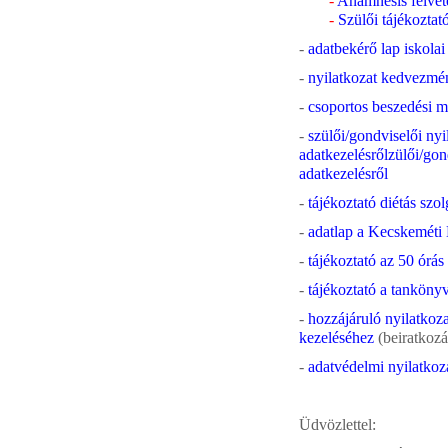
-
Anamnesis felvéte
-
Szülői tájékoztat
-
adatbekérő lap iskolai
-
nyilatkozat kedvezmén
-
csoportos beszedési m
-
szülői/gondviselői nyi
adatkezelésrőlzülői/gond
adatkezelésről
-
tájékoztató diétás szo
-
adatlap a Kecskeméti É
-
tájékoztató az 50 órás
-
tájékoztató a tankönyv
-
hozzájáruló nyilatkoz
kezeléséhez
(beiratkozá
-
adatvédelmi nyilatkoz
Üdvözlettel: