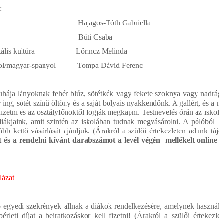
:
ol „A” Hajagos-Tóth Gabriella
ngol „B” Búti Csaba
igitális kultúra Lőrincz Melinda
ol/magyar-spanyol Tompa Dávid Ferenc
ája lányoknak fehér blúz, sötétkék vagy fekete szoknya vagy nadrág
r ing, sötét színű öltöny és a saját bolyais nyakkendőnk. A gallért, és 
ifizetni és az osztályfőnöktől fogják megkapni. Testnevelés órán az isko
k diákjaink, amit szintén az iskolában tudnak megvásárolni. A pólóból
lább kettő vásárlását ajánljuk. (Árakról a szülői értekezleten adunk táj
 és a rendelni kívánt darabszámot a levél végén mellékelt online
lázat
 egyedi szekrények állnak a diákok rendelkezésére, amelynek használ
érleti díjat a beiratkozáskor kell fizetni!
(Árakról a szülői értekez