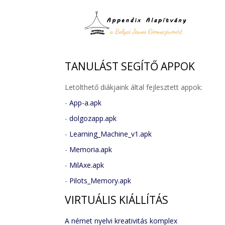
TANULÁST
SEGÍTŐ APPOK
Letölthető diákjaink által fejlesztett appok:
-
App-a.apk
-
dolgozapp.apk
-
Learning_Machine_v1.apk
-
Memoria.apk
-
MilAxe.apk
-
Pilots_Memory.apk
VIRTUÁLIS
KIÁLLÍTÁS
A német nyelvi kreativitás komplex