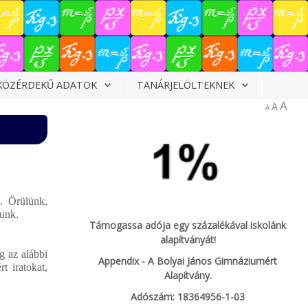
KÖZÉRDEKŰ ADATOK
TANÁRJELÖLTEKNEK
A
A
A
. Örülünk,
lunk.
Támogassa adója egy százalékával iskolánk
alapítványát!
g az alábbi
Appendix - A Bolyai János Gimnáziumért
rt iratokat,
Alapítvány.
Adószám: 18364956-1-03