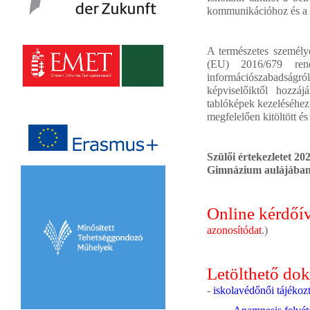
kommunikációhoz és a M
A természetes személy
(EU) 2016/679 rend
információszabadságró
képviselőiktől hozzáj
tablóképek kezeléséhez.
megfelelően kitöltött é
Szülői értekezletet 2
Gimnázium aulájában
Online kérdőí
azonosítódat
.)
Letölthető d
-
iskolavédőnői tájékoz