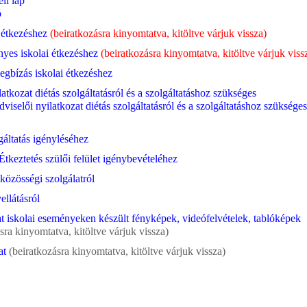
li lap
ó
 étkezéshez
(beiratkozásra kinyomtatva, kitöltve várjuk vissza)
yes iskolai étkezéshez
(beiratkozásra kinyomtatva, kitöltve várjuk viss
egbízás iskolai étkezéshez
latkozat diétás szolgáltatásról és a szolgáltatáshoz szükséges
viselői nyilatkozat diétás szolgáltatásról és a szolgáltatáshoz szükséges
lgáltatás igényléséhez
tkeztetés szülői felület igénybevételéhez
 közösségi szolgálatról
ellátásról
at iskolai eseményeken készült fényképek, videófelvételek, tablóképek
sra kinyomtatva, kitöltve várjuk vissza)
at
(beiratkozásra kinyomtatva, kitöltve várjuk vissza)