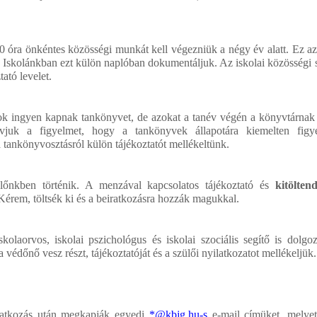
 óra önkéntes közösségi munkát kell végezniük a négy év alatt. Ez az 
e. Iskolánkban ezt külön naplóban dokumentáljuk. Az iskolai közösségi s
tató levelet.
ok ingyen kapnak tankönyvet, de azokat a tanév végén a könyvtárnak 
vjuk a figyelmet, hogy a tankönyvek állapotára kiemelten figy
 tankönyvosztásról külön tájékoztatót mellékeltünk
.
lőnkben történik. A menzával kapcsolatos tájékoztató és
kitölten
 Kérem, töltsék ki és a beiratkozásra hozzák magukkal.
kolaorvos, iskolai pszichológus és iskolai szociális segítő is dolgo
védőnő vesz részt, tájékoztatóját és a szülői nyilatkozatot mellékeljük.
iratkozás után megkapják egyedi
*@kbjg.hu-s
e-mail címüket, melyet