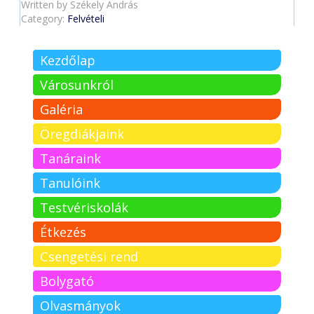
Written by
Székely András
Category:
Felvételi
Kezdőlap
Városunkról
Galéria
Öregdiákjaink
Tanáraink
Tanulóink
Testvériskolák
Étkezés
Csengetési rend
Bolygató
Olvasmányok