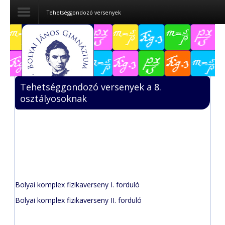
Tehetséggondozó versenyek
Dokumentumok
Felvételizőknek
Tehetséggondozó versenyek a 8.
Pályázatok
osztályosoknak
Tehetségpont
Közérdekű
adatok
Tanárjelölteknek
Bolyai komplex fizikaverseny I. forduló
Bolyai komplex fizikaverseny II. forduló