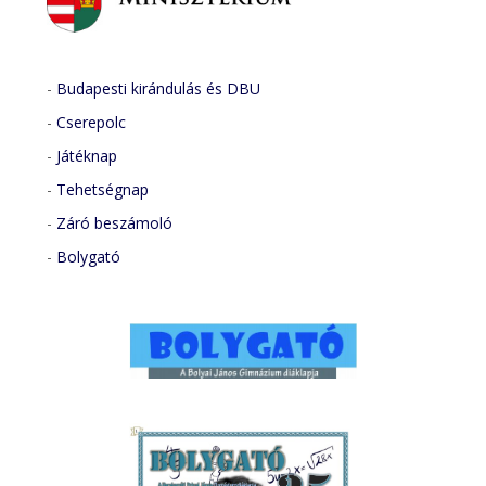
-
Budapesti kirándulás és DBU
-
Cserepolc
-
Játéknap
-
Tehetségnap
-
Záró beszámoló
-
Bolygató