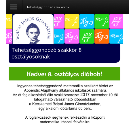
Tehetséggondozó szakkörök
Dokumentumok
Felvételizőknek
Tehetséggondozó szakkör 8.
Pályázatok
osztályosoknak
Tehetségpont
Közérdekű
adatok
Tanárjelölteknek