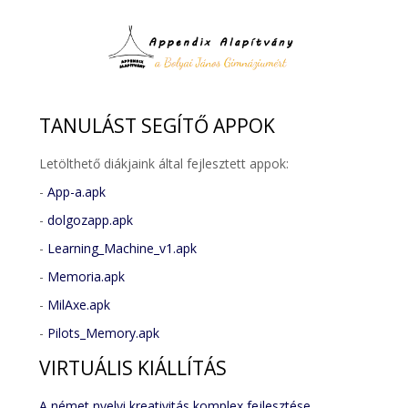
TANULÁST
SEGÍTŐ APPOK
Letölthető diákjaink által fejlesztett appok:
-
App-a.apk
-
dolgozapp.apk
-
Learning_Machine_v1.apk
-
Memoria.apk
-
MilAxe.apk
-
Pilots_Memory.apk
VIRTUÁLIS
KIÁLLÍTÁS
A német nyelvi kreativitás komplex fejlesztése