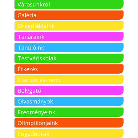
Városunkról
Galéria
Öregdiákjaink
Tanáraink
Tanulóink
Testvériskolák
Étkezés
Csengetési rend
Bolygató
Olvasmányok
Eredményeink
Olimpikonjaink
Fogadóórák