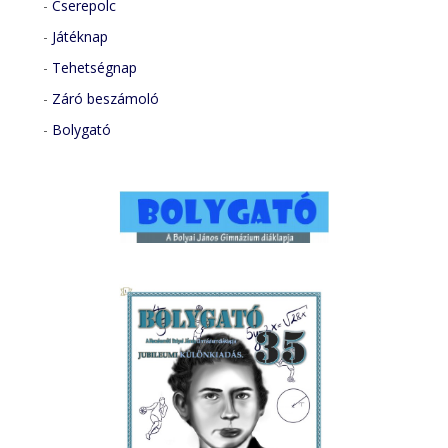
-
Cserepolc
-
Játéknap
-
Tehetségnap
-
Záró beszámoló
-
Bolygató