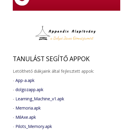
TANULÁST
SEGÍTŐ APPOK
Letölthető diákjaink által fejlesztett appok:
-
App-a.apk
-
dolgozapp.apk
-
Learning_Machine_v1.apk
-
Memoria.apk
-
MilAxe.apk
-
Pilots_Memory.apk