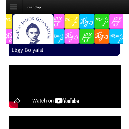
Kezdőlap
Dokumentumok
Felvételizőknek
Légy Bolyais!
Pályázatok
Tehetségpont
Közérdekű
adatok
Tanárjelölteknek