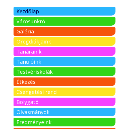
Kezdőlap
Városunkról
Galéria
Öregdiákjaink
Tanáraink
Tanulóink
Testvériskolák
Étkezés
Csengetési rend
Bolygató
Olvasmányok
Eredményeink