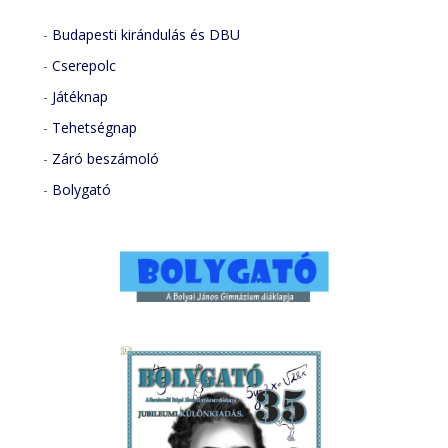
-
Budapesti kirándulás és DBU
-
Cserepolc
-
Játéknap
-
Tehetségnap
-
Záró beszámoló
-
Bolygató