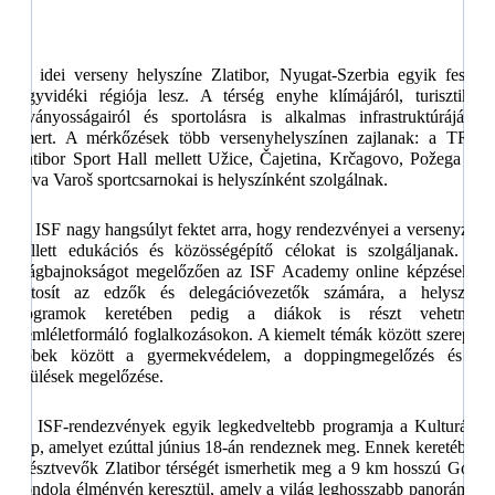
Az idei verseny helyszíne Zlatibor, Nyugat-Szerbia egyik
festői
hegyvidéki régiója lesz. A
térség enyhe klímájáról, turisztikai
látványosságairól és sportolásra is alkalmas infrastruktúrájáról
ismert. A mérkőzések több versenyhelyszínen zajlanak: a TRK
Zlatibor Sport Hall mellett Užice, Čajetina, Krčagovo, Požega és
Nova Varoš sportcsarnokai is helyszínként szolgálnak.
Az ISF nagy hangsúlyt fektet arra, hogy rendezvényei a versenyzés
mellett edukációs és közösségépítő célokat is szolgáljanak. A
világbajnokságot megelőzően az ISF Academy online képzéseket
biztosít az edzők és delegációvezetők számára, a helyszíni
programok keretében pedig a diákok is részt vehetnek
szemléletformáló foglalkozásokon. A kiemelt témák között szerepel
többek között a gyermekvédelem, a doppingmegelőzés és a
sérülések megelőzése.
Az ISF-rendezvények egyik legkedveltebb programja a Kulturális
Nap, amelyet ezúttal június 18-án rendeznek meg. Ennek keretében
a résztvevők Zlatibor térségét ismerhetik meg a 9 km hosszú Gold
Gondola élményén keresztül, amely a világ leghosszabb panoráma-