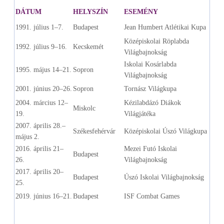
DÁTUM
HELYSZÍN
ESEMÉNY
1991. július 1–7.
Budapest
Jean Humbert Atlétikai Kupa
Középiskolai Röplabda
1992. július 9–16.
Kecskemét
Világbajnokság
Iskolai Kosárlabda
1995. május 14–21.
Sopron
Világbajnokság
2001. június 20–26.
Sopron
Tornász Világkupa
2004. március 12–
Kézilabdázó Diákok
Miskolc
19.
Világjátéka
2007. április 28.–
Székesfehérvár
Középiskolai Úszó Világkupa
május 2.
2016. április 21–
Mezei Futó Iskolai
Budapest
26.
Világbajnokság
2017. április 20–
Budapest
Úszó Iskolai Világbajnokság
25.
2019. június 16–21.
Budapest
ISF Combat Games