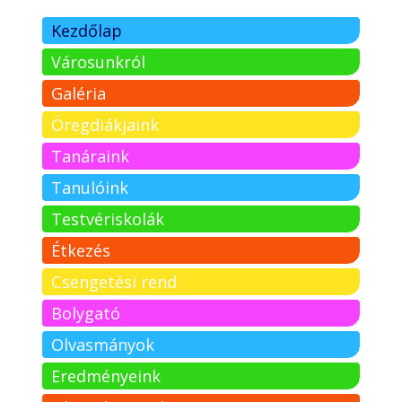
Kezdőlap
Városunkról
Galéria
Öregdiákjaink
Tanáraink
Tanulóink
Testvériskolák
Étkezés
Csengetési rend
Bolygató
Olvasmányok
Eredményeink