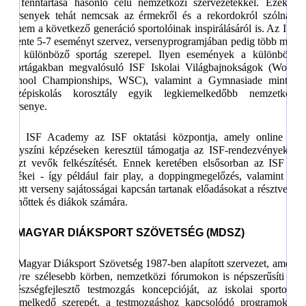
és fenntartása hasonló célú nemzetközi szervezetekkel. Ezek a
versenyek tehát nemcsak az érmekről és a rekordokról szólnak,
hanem a következő generáció sportolóinak inspirálásáról is.
Az ISF
évente 5-7 eseményt szervez, versenyprogramjában pedig több mint
30 különböző sportág szerepel. Ilyen események a különböző
sportágakban megvalósuló ISF Iskolai Világbajnokságok (
World
School Championships, WSC)
, valamint a Gymnasiade mint a
középiskolás korosztály egyik legkiemelkedőbb nemzetközi
versenye.
Az ISF Academy az ISF oktatási központja, amely online és
helyszíni képzéseken keresztül támogatja az ISF-rendezvényeken
részt vevők felkészítését. Ennek keretében elsősorban az ISF és
értékei - így például fair play, a doppingmegelőzés, valamint az
adott verseny sajátosságai kapcsán tartanak előadásokat a résztvevő
felnőttek és diákok számára.
A MAGYAR DIÁKSPORT SZÖVETSÉG (MDSZ)
A Magyar Diáksport Szövetség 1987-ben alapított szervezet, amely
egyre szélesebb körben, nemzetközi fórumokon is népszerűsíti az
egészségfejlesztő testmozgás koncepcióját, az iskolai sportolás
kiemelkedő szerepét, a testmozgáshoz kapcsolódó programokon