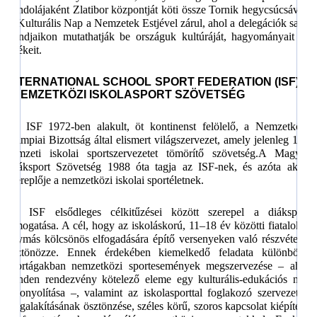
gondolájaként Zlatibor központját köti össze Tornik hegycsúcsával.
A Kulturális Nap a Nemzetek Estjével zárul, ahol a delegációk saját
standjaikon mutathatják be országuk kultúráját, hagyományait és
értékeit.
INTERNATIONAL SCHOOL SPORT FEDERATION (ISF) –
NEMZETKÖZI ISKOLASPORT SZÖVETSÉG
Az ISF 1972-ben alakult, öt kontinenst felölelő, a Nemzetközi
Olimpiai Bizottság által elismert világszervezet, amely jelenleg 124
nemzeti iskolai sportszervezetet tömörítő szövetség.
A Magyar
Diáksport Szövetség 1988 óta tagja az ISF-nek, és azóta aktív
szereplője a nemzetközi iskolai sportéletnek.
Az ISF elsődleges célkitűzései között szerepel a diáksport
támogatása. A cél, hogy az iskoláskorú, 11–18 év közötti fiatalokat
egymás kölcsönös elfogadására építő versenyeken való részvételre
ösztönözze. Ennek érdekében kiemelkedő feladata különböző
sportágakban nemzetközi sportesemények megszervezése – ahol
minden rendezvény kötelező eleme egy kulturális-edukációs nap
lebonyolítása –, valamint az iskolasporttal foglakozó szervezetek
megalakításának ösztönzése, széles körű, szoros kapcsolat kiépítése