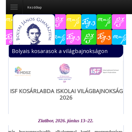
Kezdőlap
Dokumentumok
Felvételizőknek
Bolyais kosarasok a világbajnokságon
Pályázatok
Tehetségpont
Közérdekű
adatok
ISF KOSÁRLABDA ISKOLAI VILÁGBAJNOKSÁG
2026
Tanárjelölteknek
Zlatibor, 2026. június 13–22.
Immár huszonnyolcadik alkalommal kerül megrendezésre a