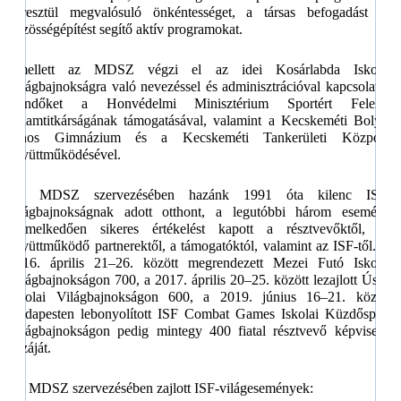
keresztül megvalósuló önkéntességet, a társas befogadást és
közösségépítést segítő aktív programokat.
Emellett az MDSZ végzi el az idei Kosárlabda Iskolai
Világbajnokságra való nevezéssel és adminisztrációval kapcsolatos
teendőket a Honvédelmi Minisztérium Sportért Felelős
Államtitkárságának támogatásával, valamint a Kecskeméti Bolyai
János Gimnázium és a Kecskeméti Tankerületi Központ
együttműködésével.
Az MDSZ szervezésében hazánk 1991 óta kilenc ISF-
világbajnokságnak adott otthont, a legutóbbi három esemény
kiemelkedően sikeres értékelést kapott a résztvevőktől, az
együttműködő partnerektől, a támogatóktól, valamint az ISF-től. A
2016. április 21–26. között megrendezett Mezei Futó Iskolai
Világbajnokságon 700, a 2017. április 20–25. között lezajlott Úszó
Iskolai Világbajnokságon 600, a 2019. június 16–21. között
Budapesten lebonyolított ISF Combat Games Iskolai Küzdősport
Világbajnokságon pedig mintegy 400 fiatal résztvevő képviselte
hazáját.
Az MDSZ szervezésében zajlott ISF-világesemények: