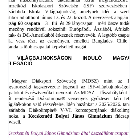
Nemzetközi Iskolasport Szövetség (ISF) szervezésében a
Kosárlabda Iskolai Világbajnokság, amelynek idén a szerbiai
Zlatibor ad otthont június 13. és 22. között. A nevezések alapján
30
ország 60 csapata
– 31 fiú- és 29 lánycsapat – méri össze tudását.
A mezőny rendkívül sokszínű: Európából, Ázsiából, Afrikából,
Észak- és Dél-Amerikából érkeznek résztvevők. A legtöbb csapattal
India vesz részt az eseményen, emellett Banglades, Chile és
Uganda is több csapattal képviselteti magát.
A VILÁGBAJNOKSÁGON INDULÓ MAGYAR
DELEGÁCIÓ
A Magyar Diáksport Szövetség (MDSZ) mint az ISF
magyarországi tagszervezete jogosult az ISF-világbajnokságokra
csapatokat és résztvevőket nevezni. Az MDSZ – főszabályként – a
saját rendezésű Diákolimpia® versenyek győzteseit kéri fel a
világjátékokon való részvételre. Idén hazánkat a 2025/2026. tanévi
Kosárlabda Diákolimpia® V-VI. korcsoportjának diákolimpiai
bajnoka, a
Kecskeméti Bolyai János Gimnázium
fiúcsapata
képviseli.
A Kecskeméti Bolyai János Gimnázium által összeállított csapat: