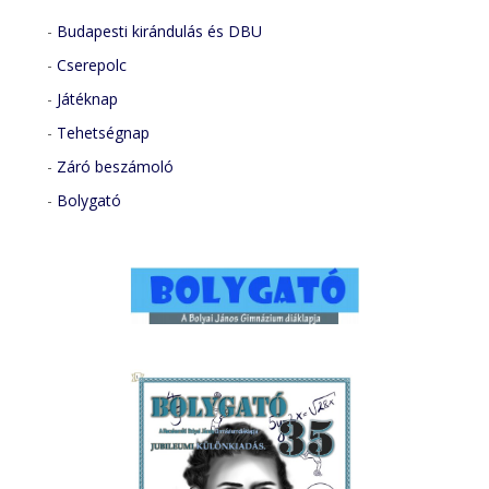
-
Budapesti kirándulás és DBU
-
Cserepolc
-
Játéknap
-
Tehetségnap
-
Záró beszámoló
-
Bolygató