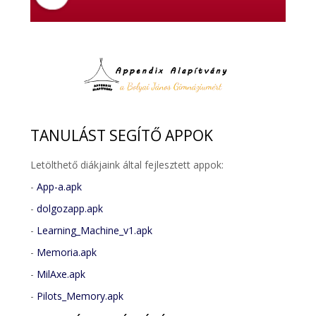
TANULÁST
SEGÍTŐ APPOK
Letölthető diákjaink által fejlesztett appok:
-
App-a.apk
-
dolgozapp.apk
-
Learning_Machine_v1.apk
-
Memoria.apk
-
MilAxe.apk
-
Pilots_Memory.apk