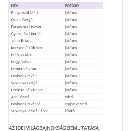
NÉV
POZÍCIÓ
Benyovszki Móric
játékos
Csipak Gergő
játékos
Farkas Noel István
játékos
Gyorsa-Dali Kornél
játékos
Jambrik Áron
játékos
Kecskeméti Richárd
játékos
Márton Ákos
játékos
Nagy Balázs
játékos
Németh Zoltán
játékos
Pavlovics István
játékos
Szokonya Gergő
játékos
Uhrin Mihály Bence
játékos
Ábel József
edző
Pavlovics Istvánné
csapatvezető
Szokonya József Gábor
kísérő
AZ IDEI VILÁGBAJNOKSÁG BEMUTATÁSA