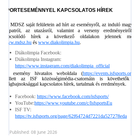
SPORTESEMÉNNYEL KAPCSOLATOS HÍREK
Az MDSZ saját felületein ad hírt az eseményről, az induló magyar
csapatról, az utazásról, valamint a verseny eredményeiről.
A
kapcsolódó hírek a következő oldalakon jelennek meg:
www.mdsz.hu
és
www.diakolimpia.hu
.
Diákolimpia Facebook:
Diákolimpia Instagram:
https://www.instagram.com/diakolimpia_official
Az esemény hivatalos weboldala (
https://events.isfsports.org/
)
mellett az ISF közösségimédia-csatornáin is követhetők a
világbajnoksággal kapcsolatos hírek, tartalmak és eredmények.
Facebook:
https://www.facebook.com/isfsports/
YouTube:
https://www.youtube.com/c/IsfsportsEu
ISF TV:
https://tv.isfsports.org/page/62f64724d7221da527278eda
Published: 08 June 2026