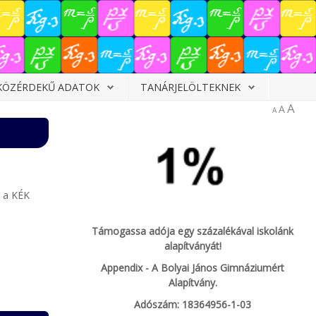
KÖZÉRDEKŰ ADATOK
TANÁRJELÖLTEKNEK
A
A
A
s a KÉK
Támogassa adója egy százalékával iskolánk
alapítványát!
Appendix - A Bolyai János Gimnáziumért
Alapítvány.
Adószám: 18364956-1-03