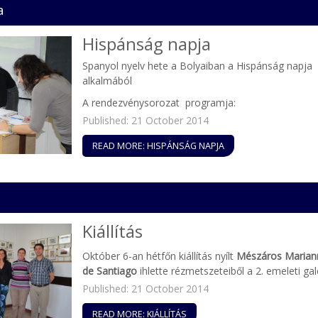
a
Hispánság napja
Spanyol nyelv hete a Bolyaiban a Hispánság napja
alkalmából
A rendezvénysorozat programja:
Published: 21 October 2014
READ MORE: HISPÁNSÁG NAPJA
Kiállítás
Október 6-an hétfőn kiállítás nyílt
Mészáros Marian
de Santiago
ihlette rézmetszeteiből a 2. emeleti ga
Published: 21 October 2014
READ MORE: KIÁLLÍTÁS