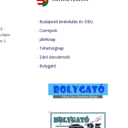
-
Budapesti kirándulás és DBU
1-
-
Cserepolc
szágos
-
Játéknap
n 1.
-
Tehetségnap
-
Záró beszámoló
-
Bolygató