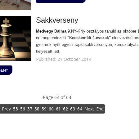
Sakkverseny
Medvegy Dalma
9.NY-KNy osztályos tanuló az október 1
én
megrendezett
"Kecskeméti 4-évszak"
elnevezésű or
gyermek nyílt egyéni rapid sakkversenyen, korosztályába
helyezett lett.
Published: 21 October 2014
SENY
Page 64 of 64
Prev
55
56
57
58
59
60
61
62
63
64
Next
End