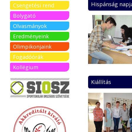
Hispánság napj
Csengetési rend
Bolygató
Olvasmányok
Eredményeink
Olimpikonjaink
Fogadóórák
Kollégium
Kiállítás