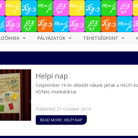
LIZŐKNEK
PÁLYÁZATOK
TEHETSÉGPONT
Helpi nap
Szeptember 19-én délelőtt nálunk jártak a HELPI é
VONAL munkatársai.
Published: 21 October 2014
READ MORE: HELPI NAP