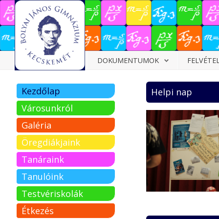
Dokumentumok
DOKUMENTUMOK
FELVÉTE
Felvételizőknek
Kezdőlap
Helpi nap
Pályázatok
Városunkról
Tehetségpont
Galéria
Közérdekű
Öregdiákjaink
adatok
Tanáraink
Tanárjelölteknek
Tanulóink
Testvériskolák
Étkezés