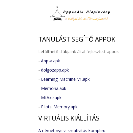
TANULÁST
SEGÍTŐ APPOK
Letölthető diákjaink által fejlesztett appok:
-
App-a.apk
-
dolgozapp.apk
-
Learning_Machine_v1.apk
-
Memoria.apk
-
MilAxe.apk
-
Pilots_Memory.apk
VIRTUÁLIS
KIÁLLÍTÁS
A német nyelvi kreativitás komplex