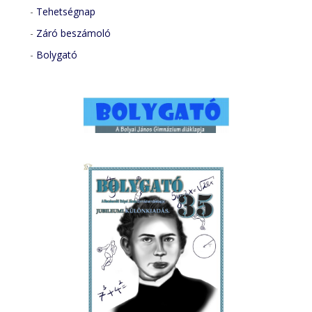
-
Tehetségnap
-
Záró beszámoló
-
Bolygató