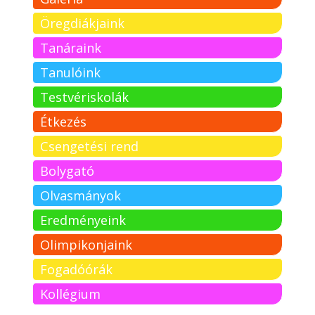
Öregdiákjaink
Tanáraink
Tanulóink
Testvériskolák
Étkezés
Csengetési rend
Bolygató
Olvasmányok
Eredményeink
Olimpikonjaink
Fogadóórák
Kollégium