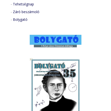
-
Tehetségnap
-
Záró beszámoló
-
Bolygató