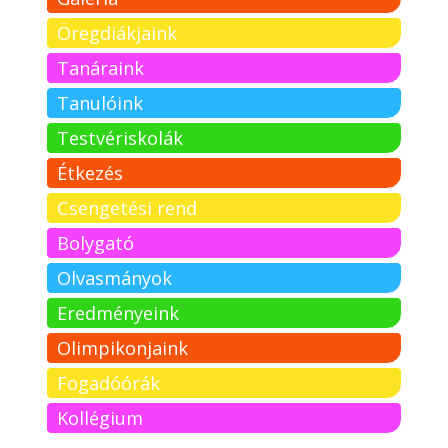
Öregdiákjaink
Tanáraink
Tanulóink
Testvériskolák
Étkezés
Csengetési rend
Bolygató
Olvasmányok
Eredményeink
Olimpikonjaink
Fogadóórák
Kollégium