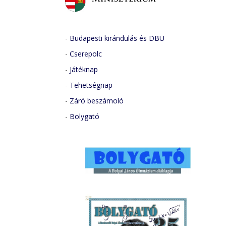
-
Budapesti kirándulás és DBU
-
Cserepolc
-
Játéknap
-
Tehetségnap
-
Záró beszámoló
-
Bolygató