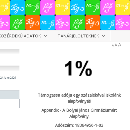
KÖZÉRDEKŰ ADATOK
TANÁRJELÖLTEKNEK
A
A
A
24 June 2026
Támogassa adója egy százalékával iskolánk
alapítványát!
Appendix - A Bolyai János Gimnáziumért
Alapítvány.
Adószám: 18364956-1-03