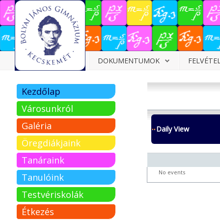
Dokumentumok
DOKUMENTUMOK
FELVÉTE
Felvételizőknek
Kezdőlap
Pályázatok
Városunkról
Tehetségpont
Galéria
Daily View
Közérdekű
Öregdiákjaink
adatok
Tanáraink
Tanárjelölteknek
No events
Tanulóink
Testvériskolák
Étkezés