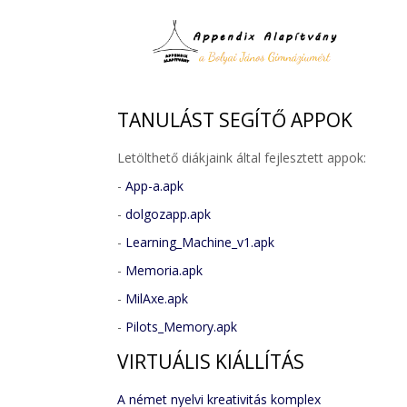
TANULÁST
SEGÍTŐ APPOK
Letölthető diákjaink által fejlesztett appok:
-
App-a.apk
-
dolgozapp.apk
-
Learning_Machine_v1.apk
-
Memoria.apk
-
MilAxe.apk
-
Pilots_Memory.apk
VIRTUÁLIS
KIÁLLÍTÁS
A német nyelvi kreativitás komplex