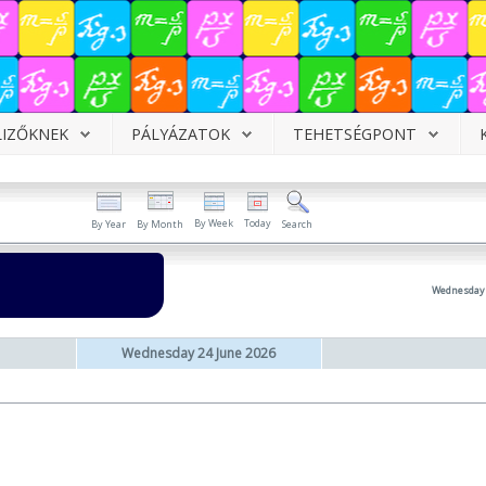
LIZŐKNEK
PÁLYÁZATOK
TEHETSÉGPONT
By Week
Today
By Year
By Month
Search
Wednesday 
Wednesday 24 June 2026