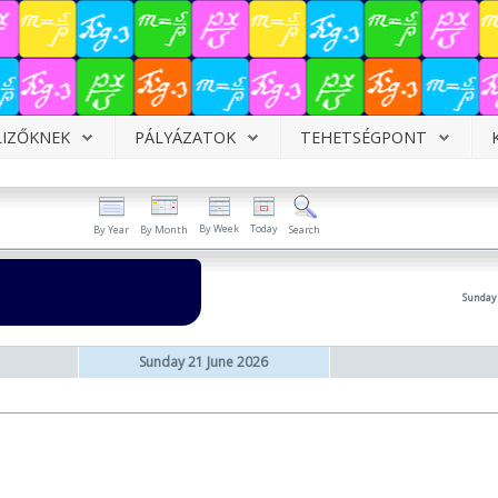
LIZŐKNEK
PÁLYÁZATOK
TEHETSÉGPONT
By Week
Today
By Year
By Month
Search
Sunday 
Sunday 21 June 2026