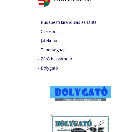
-
Budapesti kirándulás és DBU
-
Cserepolc
-
Játéknap
-
Tehetségnap
-
Záró beszámoló
-
Bolygató