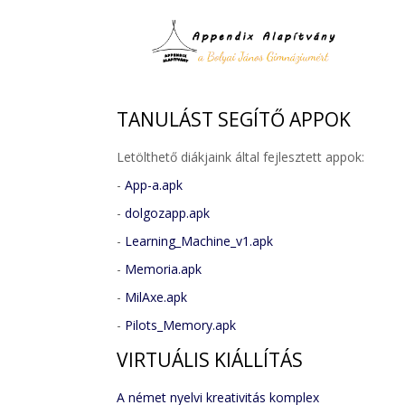
TANULÁST
SEGÍTŐ APPOK
Letölthető diákjaink által fejlesztett appok:
-
App-a.apk
-
dolgozapp.apk
-
Learning_Machine_v1.apk
-
Memoria.apk
-
MilAxe.apk
-
Pilots_Memory.apk
VIRTUÁLIS
KIÁLLÍTÁS
A német nyelvi kreativitás komplex