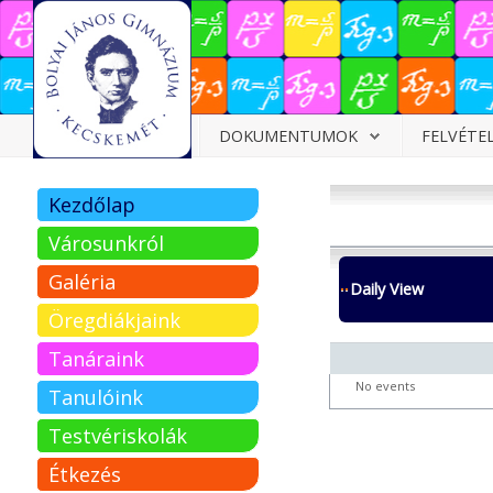
Dokumentumok
DOKUMENTUMOK
FELVÉTE
Felvételizőknek
Kezdőlap
Pályázatok
Városunkról
Tehetségpont
Galéria
Daily View
Közérdekű
Öregdiákjaink
adatok
Tanáraink
Tanárjelölteknek
No events
Tanulóink
Testvériskolák
Étkezés