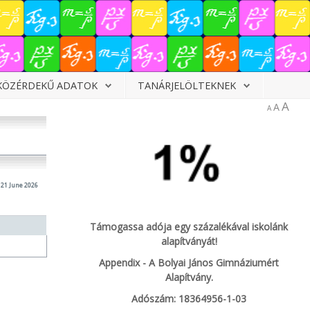
KÖZÉRDEKŰ ADATOK
TANÁRJELÖLTEKNEK
A
A
A
21 June 2026
Támogassa adója egy százalékával iskolánk
alapítványát!
Appendix - A Bolyai János Gimnáziumért
Alapítvány.
Adószám: 18364956-1-03