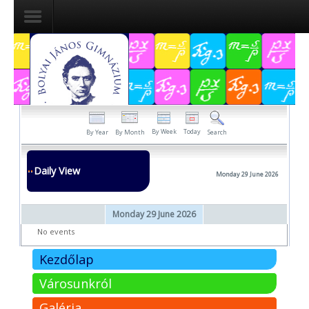
Dokumentumok
Felvételizőknek
Pályázatok
By Week
Today
By Year
By Month
Search
Tehetségpont
Daily View
Monday 29 June 2026
Közérdekű
adatok
Monday 29 June 2026
Tanárjelölteknek
No events
Kezdőlap
Városunkról
Galéria