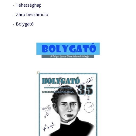
-
Tehetségnap
-
Záró beszámoló
-
Bolygató