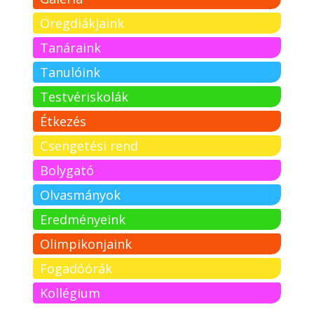
Öregdiákjaink
Tanáraink
Tanulóink
Testvériskolák
Étkezés
Csengetési rend
Bolygató
Olvasmányok
Eredményeink
Olimpikonjaink
Fogadóórák
Kollégium