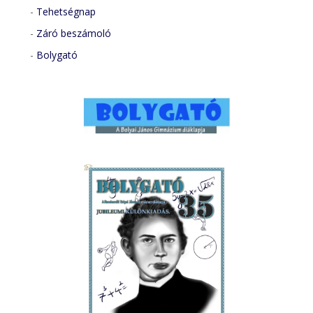
-
Tehetségnap
-
Záró beszámoló
-
Bolygató