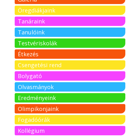
Öregdiákjaink
Tanáraink
Tanulóink
Testvériskolák
Étkezés
Csengetési rend
Bolygató
Olvasmányok
Eredményeink
Olimpikonjaink
Fogadóórák
Kollégium