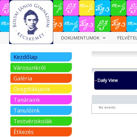
Dokumentumok
DOKUMENTUMOK
FELVÉTE
Felvételizőknek
Kezdőlap
Pályázatok
Városunkról
Tehetségpont
Galéria
Daily View
Közérdekű
Öregdiákjaink
adatok
Tanáraink
Tanárjelölteknek
No events
Tanulóink
Testvériskolák
Étkezés