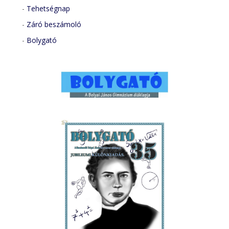
-
Tehetségnap
-
Záró beszámoló
-
Bolygató