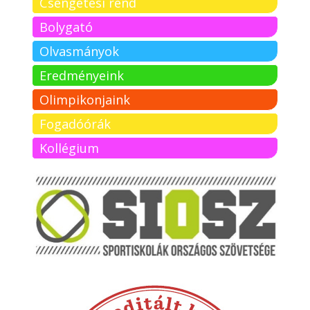
Csengetési rend
Bolygató
Olvasmányok
Eredményeink
Olimpikonjaink
Fogadóórák
Kollégium