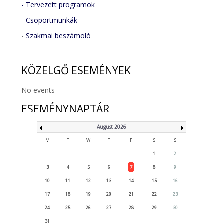
- Tervezett programok
-
Csoportmunkák
-
Szakmai beszámoló
KÖZELGŐ
ESEMÉNYEK
No events
ESEMÉNYNAPTÁR
August 2026
M
T
W
T
F
S
S
1
2
3
4
5
6
7
8
9
10
11
12
13
14
15
16
17
18
19
20
21
22
23
24
25
26
27
28
29
30
31