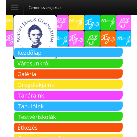
Comenius projektek
Dokumentumok
Felvételizőknek
Kezdőlap
Pályázatok
Városunkról
Tehetségpont
Galéria
Közérdekű
Öregdiákjaink
adatok
Tanáraink
Tanárjelölteknek
Tanulóink
Testvériskolák
Étkezés