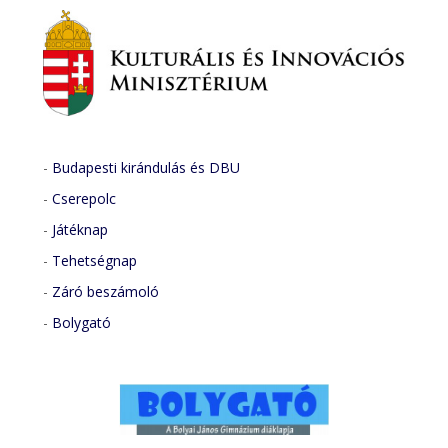
-
Budapesti kirándulás és DBU
-
Cserepolc
-
Játéknap
-
Tehetségnap
-
Záró beszámoló
-
Bolygató