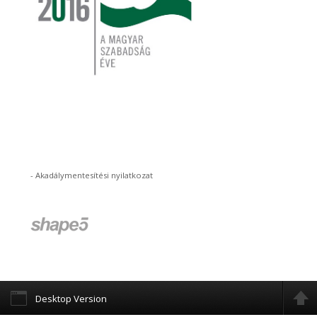
-
Akadálymentesítési nyilatkozat
Desktop Version