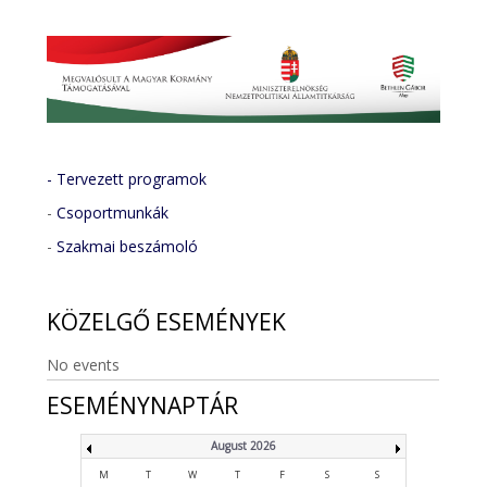
- Tervezett programok
-
Csoportmunkák
-
Szakmai beszámoló
KÖZELGŐ
ESEMÉNYEK
No events
ESEMÉNYNAPTÁR
August 2026
M
T
W
T
F
S
S