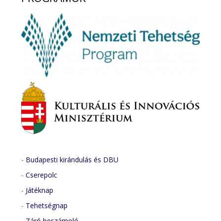
-
Budapesti kirándulás és DBU
-
Cserepolc
-
Játéknap
-
Tehetségnap
-
Záró beszámoló