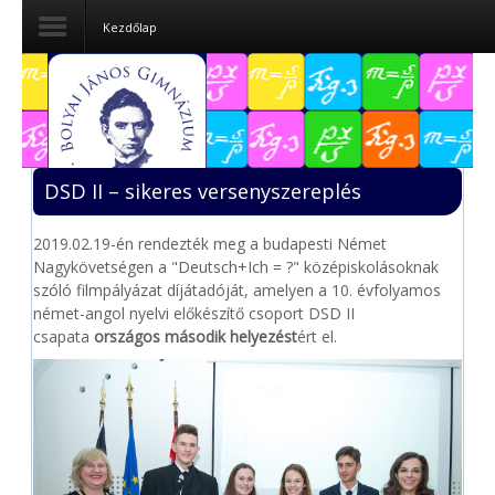
Kezdőlap
Dokumentumok
Felvételizőknek
DSD II – sikeres versenyszereplés
Pályázatok
2019.02.19-én rendezték meg a budapesti Német
Tehetségpont
Nagykövetségen a "Deutsch+Ich = ?" középiskolásoknak
szóló filmpályázat díjátadóját, amelyen a 10. évfolyamos
Közérdekű
német-angol nyelvi előkészítő csoport DSD II
adatok
csapata
országos második helyezést
ért el.
Tanárjelölteknek