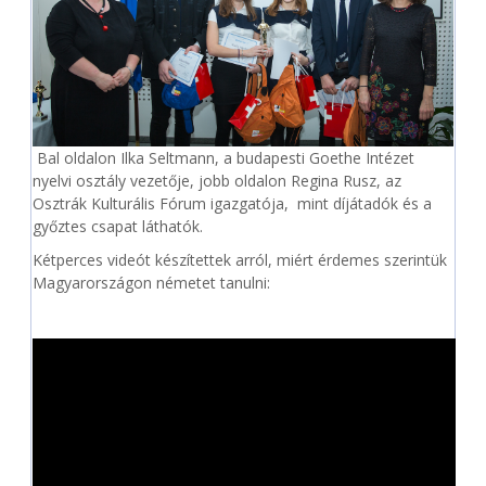
Bal oldalon Ilka Seltmann, a budapesti Goethe Intézet
nyelvi osztály vezetője, jobb oldalon Regina Rusz, az
Osztrák Kulturális Fórum igazgatója, mint díjátadók és a
győztes csapat láthatók.
Kétperces videót készítettek arról, miért érdemes szerintük
Magyarországon németet tanulni: