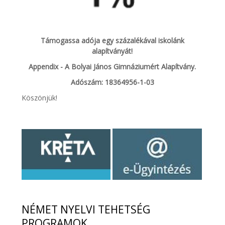
Támogassa adója egy százalékával iskolánk
alapítványát!
Appendix - A Bolyai János Gimnáziumért Alapítvány.
Adószám: 18364956-1-03
Köszönjük!
NÉMET
NYELVI TEHETSÉG
PROGRAMOK