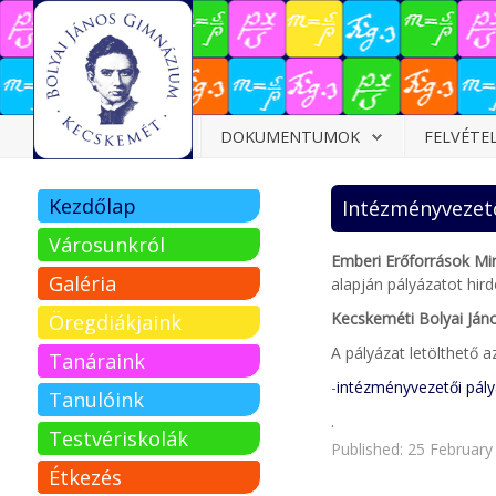
Dokumentumok
DOKUMENTUMOK
FELVÉTE
Felvételizőknek
Kezdőlap
Intézményvezető
Pályázatok
Városunkról
Tehetségpont
Emberi Erőforrások Min
Galéria
alapján pályázatot hird
Közérdekű
Kecskeméti Bolyai Já
Öregdiákjaink
adatok
A pályázat letölthető az
Tanáraink
Tanárjelölteknek
-
intézményvezetői pály
Tanulóink
.
Testvériskolák
Published: 25 February
Étkezés