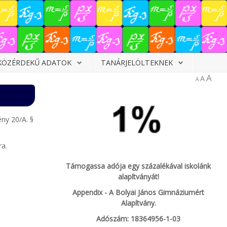
KÖZÉRDEKŰ ADATOK
TANÁRJELÖLTEKNEK
A
A
A
ény 20/A. §
ra.
Támogassa adója egy százalékával iskolánk
alapítványát!
Appendix - A Bolyai János Gimnáziumért
Alapítvány.
Adószám: 18364956-1-03