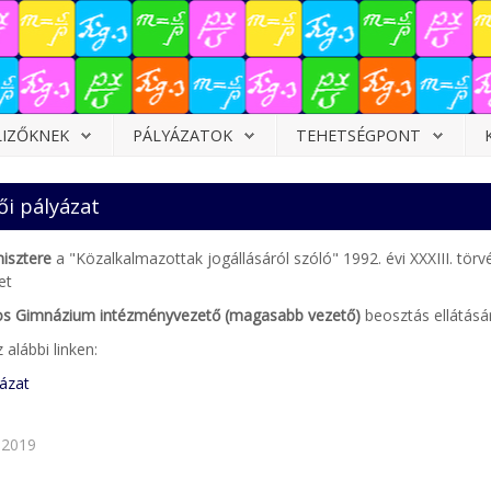
LIZŐKNEK
PÁLYÁZATOK
TEHETSÉGPONT
i pályázat
isztere
a "Közalkalmazottak jogállásáról szóló" 1992. évi XXXIII. törv
et
nos Gimnázium
intézményvezető
(magasabb vezető)
beosztás ellátásá
 alábbi linken:
ázat
 2019