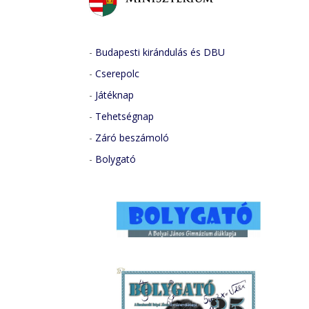
-
Budapesti kirándulás és DBU
-
Cserepolc
-
Játéknap
-
Tehetségnap
-
Záró beszámoló
-
Bolygató