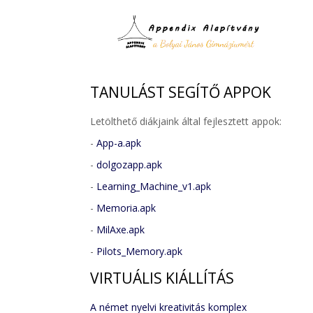
TANULÁST
SEGÍTŐ APPOK
Letölthető diákjaink által fejlesztett appok:
-
App-a.apk
-
dolgozapp.apk
-
Learning_Machine_v1.apk
-
Memoria.apk
-
MilAxe.apk
-
Pilots_Memory.apk
VIRTUÁLIS
KIÁLLÍTÁS
A német nyelvi kreativitás komplex