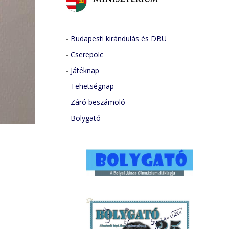
-
Budapesti kirándulás és DBU
-
Cserepolc
-
Játéknap
-
Tehetségnap
-
Záró beszámoló
-
Bolygató