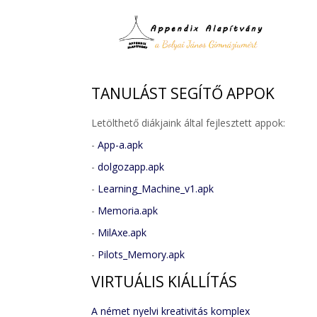
TANULÁST
SEGÍTŐ APPOK
Letölthető diákjaink által fejlesztett appok:
-
App-a.apk
-
dolgozapp.apk
-
Learning_Machine_v1.apk
-
Memoria.apk
-
MilAxe.apk
-
Pilots_Memory.apk
VIRTUÁLIS
KIÁLLÍTÁS
A német nyelvi kreativitás komplex