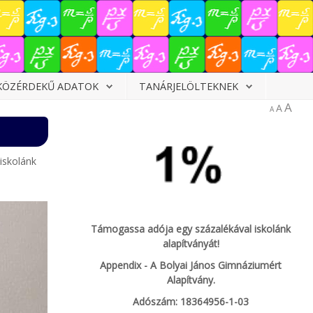
KÖZÉRDEKŰ ADATOK
TANÁRJELÖLTEKNEK
A
A
A
iskolánk
Támogassa adója egy százalékával iskolánk
alapítványát!
Appendix - A Bolyai János Gimnáziumért
Alapítvány.
Adószám: 18364956-1-03