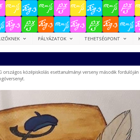
LIZŐKNEK
PÁLYÁZATOK
TEHETSÉGPONT
 országos középiskolás esettanulmányi verseny második fordulóján 
ogóversenyt.