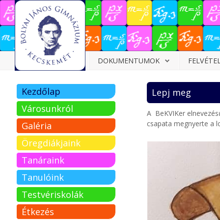
Dokumentumok
DOKUMENTUMOK
FELVÉTE
Felvételizőknek
Kezdőlap
Lepj meg
Pályázatok
Városunkról
A BeKVIKer elnevezésű
Tehetségpont
csapata megnyerte a l
Galéria
Közérdekű
Öregdiákjaink
adatok
Tanáraink
Tanárjelölteknek
Tanulóink
Testvériskolák
Étkezés