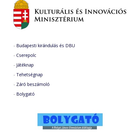
-
Budapesti kirándulás és DBU
-
Cserepolc
-
Játéknap
-
Tehetségnap
-
Záró beszámoló
-
Bolygató