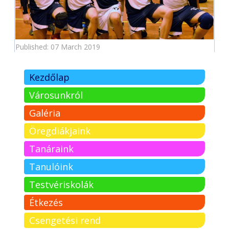
Published: 07 March 2019
Kezdőlap
Városunkról
Galéria
Öregdiákjaink
Tanáraink
Tanulóink
Testvériskolák
Étkezés
Csengetési rend