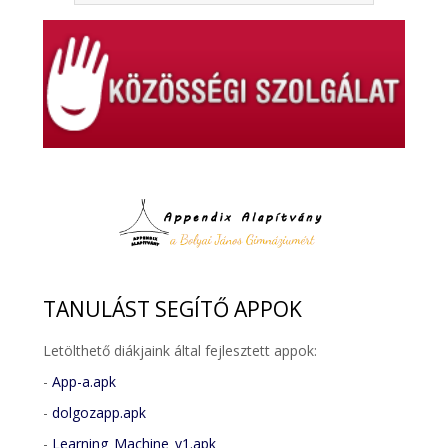
TANULÁST
SEGÍTŐ APPOK
Letölthető diákjaink által fejlesztett appok:
-
App-a.apk
-
dolgozapp.apk
-
Learning_Machine_v1.apk