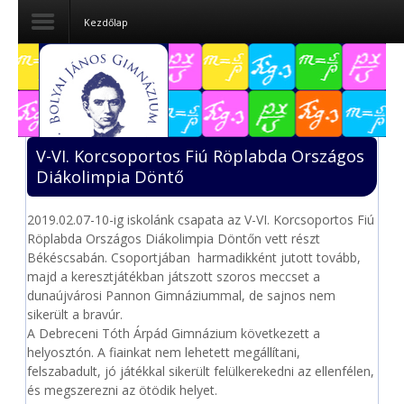
Kezdőlap
Dokumentumok
Felvételizőknek
V-VI. Korcsoportos Fiú Röplabda Országos
Pályázatok
Diákolimpia Döntő
Tehetségpont
2019.02.07-10-ig iskolánk csapata az V-VI. Korcsoportos Fiú
Röplabda Országos Diákolimpia Döntőn vett részt
Közérdekű
Békéscsabán. Csoportjában harmadikként jutott tovább,
adatok
majd a keresztjátékban játszott szoros meccset a
dunaújvárosi Pannon Gimnáziummal, de sajnos nem
Tanárjelölteknek
sikerült a bravúr.
A Debreceni Tóth Árpád Gimnázium következett a
helyosztón. A fiainkat nem lehetett megállítani,
felszabadult, jó játékkal sikerült felülkerekedni az ellenfélen,
és megszerezni az ötödik helyet.