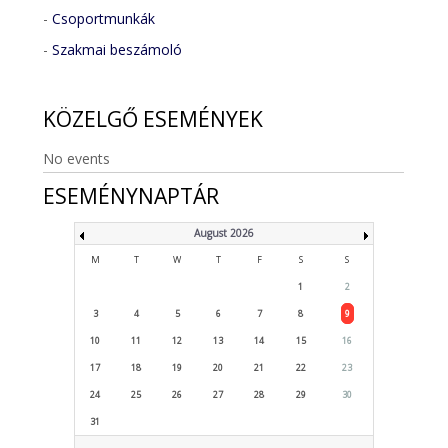
-
Csoportmunkák
-
Szakmai beszámoló
KÖZELGŐ
ESEMÉNYEK
No events
ESEMÉNYNAPTÁR
August 2026
M
T
W
T
F
S
S
1
2
3
4
5
6
7
8
9
10
11
12
13
14
15
16
17
18
19
20
21
22
23
24
25
26
27
28
29
30
31