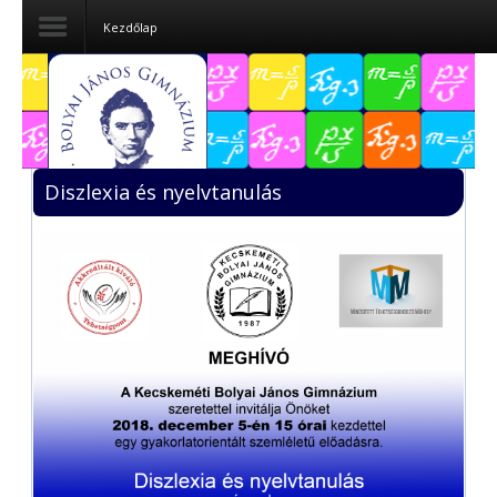
Kezdőlap
Dokumentumok
Felvételizőknek
Diszlexia és nyelvtanulás
Pályázatok
Tehetségpont
Közérdekű
adatok
Tanárjelölteknek