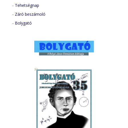
-
Tehetségnap
-
Záró beszámoló
-
Bolygató