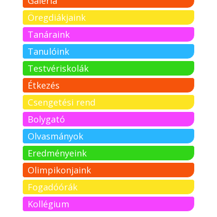
Galéria
Öregdiákjaink
Tanáraink
Tanulóink
Testvériskolák
Étkezés
Csengetési rend
Bolygató
Olvasmányok
Eredményeink
Olimpikonjaink
Fogadóórák
Kollégium