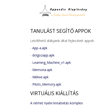
TANULÁST
SEGÍTŐ APPOK
Letölthető diákjaink által fejlesztett appok:
-
App-a.apk
-
dolgozapp.apk
-
Learning_Machine_v1.apk
-
Memoria.apk
-
MilAxe.apk
-
Pilots_Memory.apk
VIRTUÁLIS
KIÁLLÍTÁS
A német nyelvi kreativitás komplex