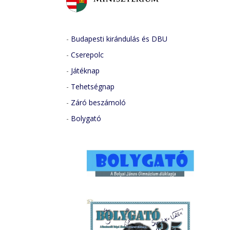
-
Budapesti kirándulás és DBU
-
Cserepolc
-
Játéknap
-
Tehetségnap
-
Záró beszámoló
-
Bolygató