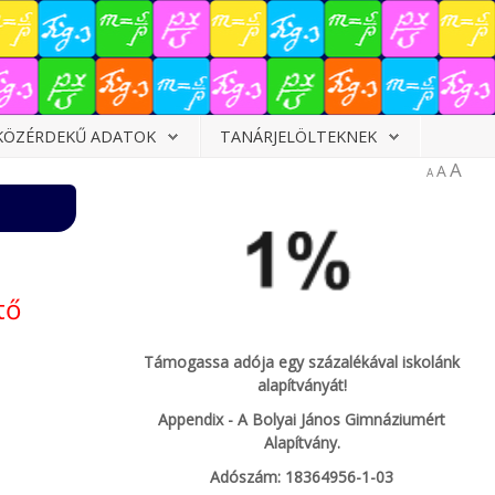
KÖZÉRDEKŰ ADATOK
TANÁRJELÖLTEKNEK
A
A
A
tő
Támogassa adója egy százalékával iskolánk
alapítványát!
Appendix - A Bolyai János Gimnáziumért
Alapítvány.
Adószám: 18364956-1-03