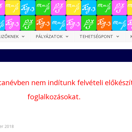
LIZŐKNEK
PÁLYÁZATOK
TEHETSÉGPONT
tanévben nem indítunk felvételi előkészí
foglalkozásokat.
er 2018