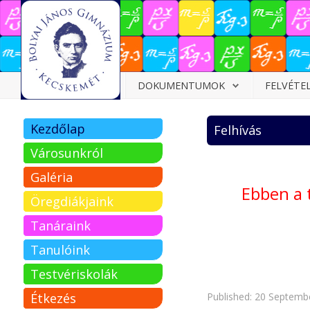
Dokumentumok
DOKUMENTUMOK
FELVÉTE
Felvételizőknek
Kezdőlap
Felhívás
Pályázatok
Városunkról
Tehetségpont
Galéria
Ebben a 
Közérdekű
Öregdiákjaink
adatok
Tanáraink
Tanárjelölteknek
Tanulóink
Testvériskolák
Étkezés
Published: 20 Septemb