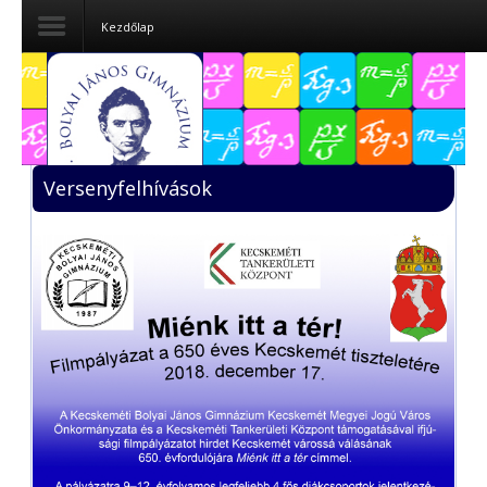
Kezdőlap
Dokumentumok
Felvételizőknek
Versenyfelhívások
Pályázatok
Tehetségpont
Közérdekű
adatok
Tanárjelölteknek