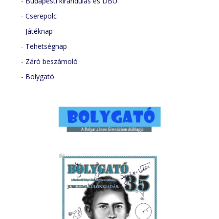
-
Budapesti kirándulás és DBU
-
Cserepolc
-
Játéknap
-
Tehetségnap
-
Záró beszámoló
-
Bolygató