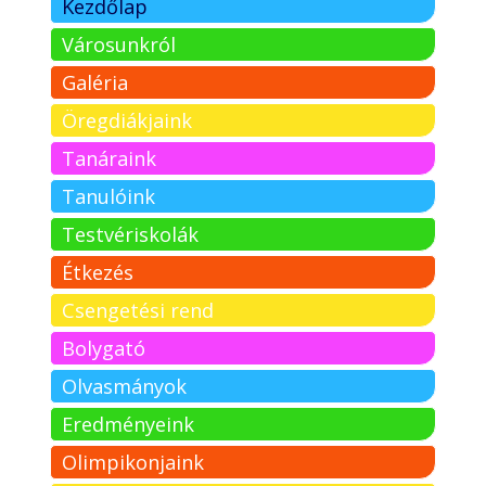
Kezdőlap
Városunkról
Galéria
Öregdiákjaink
Tanáraink
Tanulóink
Testvériskolák
Étkezés
Csengetési rend
Bolygató
Olvasmányok
Eredményeink
Olimpikonjaink