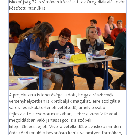
iskolaújság 72. számában közzétett, az Öreg diáktalálkozón
készített interjúk is.
A projekt arra is lehetőséget adott, hogy a résztvevők
versenyhelyzetben is kipróbálják magukat, erre szolgált a
város- és iskolatörténeti vetélkedő, amely tovább
fejlesztette a csoportmunkában, illetve a kreatív feladat
megoldásban való jártasságot, s a szóbeli
kifejezőképességet. Mivel a vetélkedőbe az iskola minden
érdeklődő tanulója bevonásra került valamilyen formában,