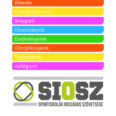
Étkezés
Csengetési rend
Bolygató
Olvasmányok
Eredményeink
Olimpikonjaink
Fogadóórák
Kollégium