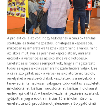
A projekt célja az volt, hogy fejlődjenek a tanulók tanulási
stratégiái és tudásmegosztási, önkifejezési képességei,
miközben új ismeretekre tesznek szert mind a város, mind
az iskola múltjával és jelenével kapcsolatban, ami által
erősödik a városhoz és az iskolához való kötődésük.
Emellett az is fontos szempont volt, hogy a megszerzett
tudás az egész iskola számára hozzáférhetővé váljék. Erre
a célra szolgáltak azok a város- és iskolatörténeti tablók,
amelyeket a résztvevő diákok készítettek, s amelyekből a
tanév során tematikusan válogatva több kiállítás is született
(iskolatörténeti kiállítás, várostörténeti kiállítás, holokauszt
emléknapi kiállítás). A tanulók kezdeményezésére az általuk
gyűjtött anyagra épült a március 15-ei iskolai műsor is,
emellett tanulói produktumot jelentenek a Bolygató című