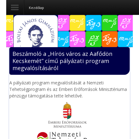
Kezdőlap
Dokumentumok
Felvételizőknek
Beszámoló a „Hírös város az Aafődön
Pályázatok
Kecskemét” című pályázati program
megvalósításáról
Tehetségpont
A pályázati program megvalósítását a Nemzeti
Közérdekű
Tehetségprogram és az Emberi Erőforrások Minisztériuma
adatok
pénzügyi támogatása tette lehetővé.
Tanárjelölteknek