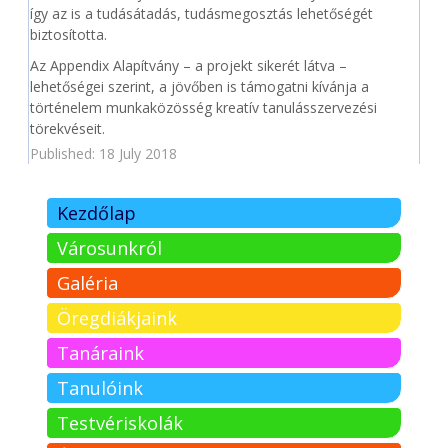
így az is a tudásátadás, tudásmegosztás lehetőségét
biztosította.
Az Appendix Alapítvány – a projekt sikerét látva –
lehetőségei szerint, a jövőben is támogatni kívánja a
történelem munkaközösség kreatív tanulásszervezési
törekvéseit.
Published: 18 July 2018
Kezdőlap
Városunkról
Galéria
Öregdiákjaink
Tanáraink
Tanulóink
Testvériskolák