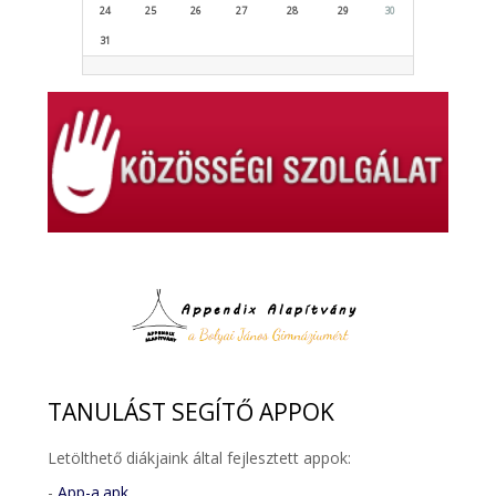
24
25
26
27
28
29
30
31
TANULÁST
SEGÍTŐ APPOK
Letölthető diákjaink által fejlesztett appok:
-
App-a.apk