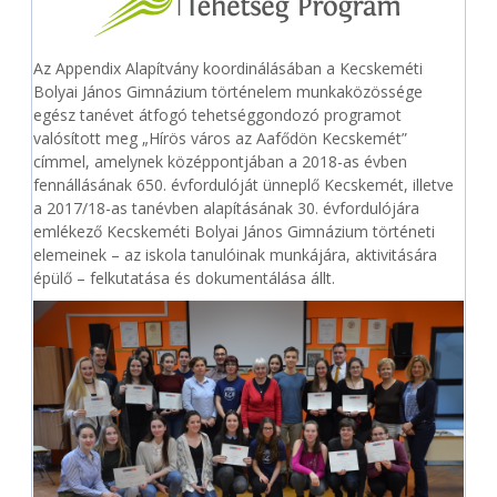
Az Appendix Alapítvány koordinálásában a Kecskeméti
Bolyai János Gimnázium történelem munkaközössége
egész tanévet átfogó tehetséggondozó programot
valósított meg „Hírös város az Aafődön Kecskemét”
címmel, amelynek középpontjában a 2018-as évben
fennállásának 650. évfordulóját ünneplő Kecskemét, illetve
a 2017/18-as tanévben alapításának 30. évfordulójára
emlékező Kecskeméti Bolyai János Gimnázium történeti
elemeinek – az iskola tanulóinak munkájára, aktivitására
épülő – felkutatása és dokumentálása állt.