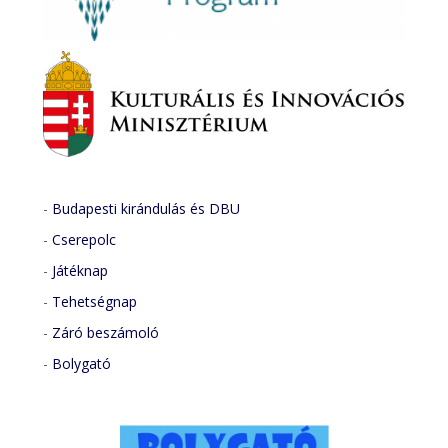
-
Budapesti kirándulás és DBU
-
Cserepolc
-
Játéknap
-
Tehetségnap
-
Záró beszámoló
-
Bolygató