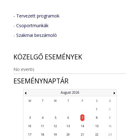
- Tervezett programok
-
Csoportmunkák
-
Szakmai beszámoló
KÖZELGŐ
ESEMÉNYEK
No events
ESEMÉNYNAPTÁR
August 2026
M
T
W
T
F
S
S
1
2
3
4
5
6
7
8
9
10
11
12
13
14
15
16
17
18
19
20
21
22
23