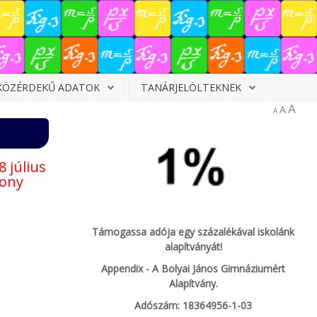
KÖZÉRDEKŰ ADATOK
TANÁRJELÖLTEKNEK
A
A
A
 július
zony
Támogassa adója egy százalékával iskolánk
alapítványát!
Appendix - A Bolyai János Gimnáziumért
Alapítvány.
Adószám: 18364956-1-03