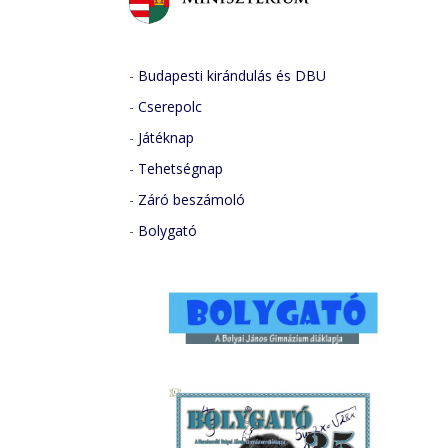
-
Budapesti kirándulás és DBU
-
Cserepolc
-
Játéknap
-
Tehetségnap
-
Záró beszámoló
-
Bolygató