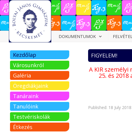
Dokumentumok
DOKUMENTUMOK
FELVÉTE
Felvételizőknek
Kezdőlap
FIGYELEM!
Pályázatok
Városunkról
A KIR személyi 
Tehetségpont
25. és 2018
Galéria
Közérdekű
Öregdiákjaink
adatok
Tanáraink
Tanárjelölteknek
Tanulóink
Published: 18 July 2018
Testvériskolák
Étkezés