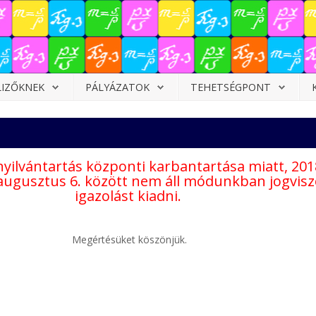
LIZŐKNEK
PÁLYÁZATOK
TEHETSÉGPONT
nyilvántartás központi karbantartása miatt, 2018
 augusztus 6. között nem áll módunkban jogvis
igazolást kiadni.
Megértésüket köszönjük.