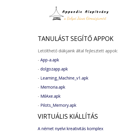
TANULÁST
SEGÍTŐ APPOK
Letölthető diákjaink által fejlesztett appok:
-
App-a.apk
-
dolgozapp.apk
-
Learning_Machine_v1.apk
-
Memoria.apk
-
MilAxe.apk
-
Pilots_Memory.apk
VIRTUÁLIS
KIÁLLÍTÁS
A német nyelvi kreativitás komplex