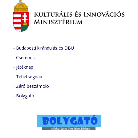
-
Budapesti kirándulás és DBU
-
Cserepolc
-
Játéknap
-
Tehetségnap
-
Záró beszámoló
-
Bolygató