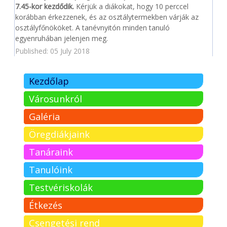
7.45-kor
kezdődik.
Kérjük a diákokat, hogy 10 perccel
korábban érkezzenek, és az osztálytermekben várják az
osztályfőnököket. A tanévnyitón minden tanuló
egyenruhában jelenjen meg.
Published: 05 July 2018
Kezdőlap
Városunkról
Galéria
Öregdiákjaink
Tanáraink
Tanulóink
Testvériskolák
Étkezés
Csengetési rend