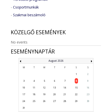
-
Csoportmunkák
-
Szakmai beszámoló
KÖZELGŐ
ESEMÉNYEK
No events
ESEMÉNYNAPTÁR
August 2026
M
T
W
T
F
S
S
1
2
3
4
5
6
7
8
9
10
11
12
13
14
15
16
17
18
19
20
21
22
23
24
25
26
27
28
29
30
31