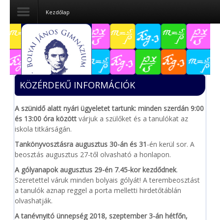
Kezdőlap
Dokumentumok
Felvételizőknek
KÖZÉRDEKŰ INFORMÁCIÓK
Pályázatok
A szünidő alatt nyári ügyeletet tartunk: minden szerdán
9:00
Tehetségpont
és 13:00
óra között
várjuk a szülőket és a tanulókat az
iskola titkárságán.
Közérdekű
adatok
Tankönyvosztásra augusztus 30-án és 31
-én kerül sor. A
beosztás augusztus 27-től olvasható a honlapon.
Tanárjelölteknek
A gólyanapok augusztus 29-én 7.45-kor kezdődnek
.
Szeretettel váruk minden bolyais gólyát! A terembeosztást
a tanulók aznap reggel a porta melletti hirdetőtáblán
olvashatják.
A tanévnyitó ünnepség
2018, szeptember 3-án hétfőn,