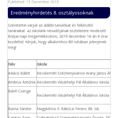
Published: 13 December 2019
Eredményhirdetés 8. osztályosoknak
Szeretettel várjuk az alábbi tanulókat és felkészítő
tanáraikat az iskolánk névadójának tiszteletére rendezett
Bolyai-napi megemlékezésre, 2019 december 16-án 8 órai
kezdettel. Kérjük, hogy alkalomhoz illő ruhában jelenjenek
meg!
Név
Iskola
Adácsi Bálint
Kecskeméti Széchenyivárosi Arany János Általá
Ambrus Antónia
Kecskeméti Vásárhelyi Pál Általános Iskola
Bánfi Csenge
Kecskeméti Vásárhelyi Pál Általános Iskola
Barna Sándor
Nagykőrösi II. Rákóczi Ferenc Ált. Isk.
Capitan Tom
Csillagbölcső Gyermekközpontú Óvoda, Ált. Isk.