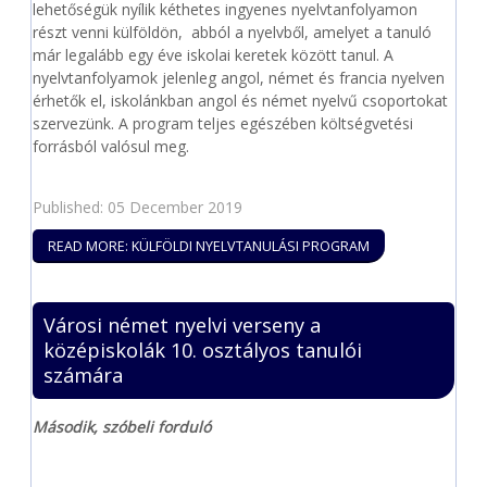
lehetőségük nyílik kéthetes ingyenes nyelvtanfolyamon
részt venni külföldön, abból a nyelvből, amelyet a tanuló
már legalább egy éve iskolai keretek között tanul. A
nyelvtanfolyamok jelenleg angol, német és francia nyelven
érhetők el, iskolánkban angol és német nyelvű csoportokat
szervezünk. A program teljes egészében költségvetési
forrásból valósul meg.
Published: 05 December 2019
READ MORE: KÜLFÖLDI NYELVTANULÁSI PROGRAM
Városi német nyelvi verseny a
középiskolák 10. osztályos tanulói
számára
Második, szóbeli forduló