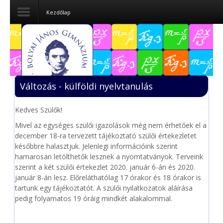
Kezdőlap
Dokumentumok
Felvételizőknek
Változás - külföldi nyelvtanulás
Pályázatok
Kedves Szülők!
Tehetségpont
Mivel az egységes szülői igazolások még nem érhetőek el a
Közérdekű
december 18-ra tervezett tájékoztató szülői értekezletet
adatok
későbbre halasztjuk. Jelenlegi információink szerint
hamarosan letölthetők lesznek a nyomtatványok. Terveink
Tanárjelölteknek
szerint a két szülői értekezlet 2020. január 6-án és 2020.
január 8-án lesz. Előreláthatólag 17 órakor és 18 órakor is
tartunk egy tájékoztatót. A szülői nyilatkozatok aláírása
pedig folyamatos 19 óráig mindkét alakalommal.