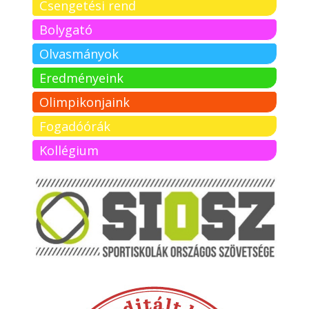
Csengetési rend
Bolygató
Olvasmányok
Eredményeink
Olimpikonjaink
Fogadóórák
Kollégium