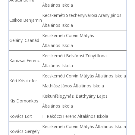
Általános Iskola
Kecskeméti Széchenyivárosi Arany János
Csíkos Benjamin
Általános Iskola
Kecskeméti Corvin Mátyás
Gelányi Csanád
Általános Iskola
Kecskeméti Belvárosi Zrínyi Ilona
Kanizsai Ferenc
Általános Iskola
Kecskeméti Corvin Mátyás Általános Iskola
Kéri Krisztofer
Mathiász János Általános Iskola
Kiskunfélegyházi Batthyány Lajos
Kis Domonkos
Általános Iskola
Kovács Edit
II. Rákóczi Ferenc Általános Iskola
Kecskeméti Corvin Mátyás Általános Iskola
Kovács Gergely