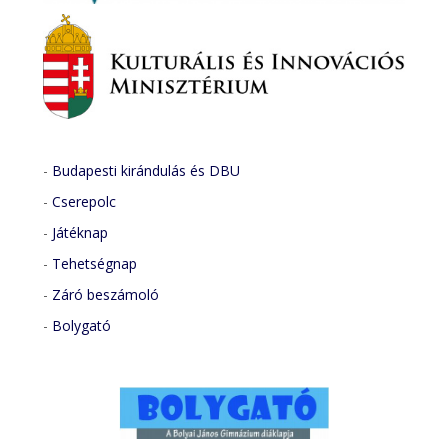
-
Budapesti kirándulás és DBU
-
Cserepolc
-
Játéknap
-
Tehetségnap
-
Záró beszámoló
-
Bolygató