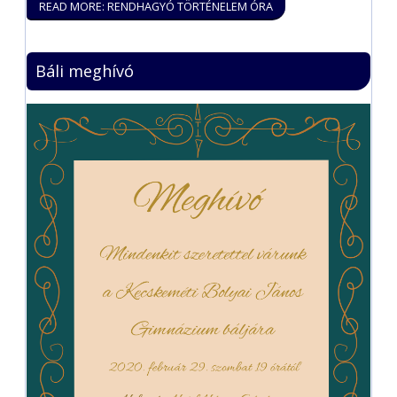
READ MORE: RENDHAGYÓ TÖRTÉNELEM ÓRA
Báli meghívó