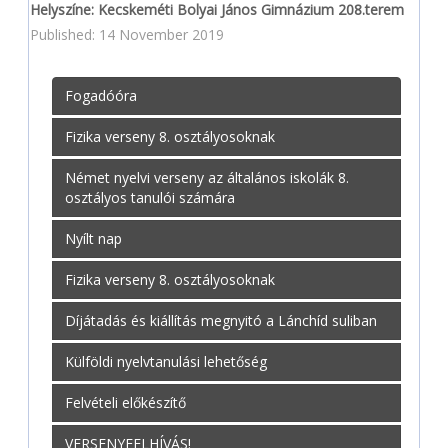
Helyszíne: Kecskeméti Bolyai János Gimnázium 208.terem
Published: 14 November 2019
Fogadóóra
Fizika verseny 8. osztályosoknak
Német nyelvi verseny az általános iskolák 8.
osztályos tanulói számára
Nyílt nap
Fizika verseny 8. osztályosoknak
Díjátadás és kiállítás megnyitó a Lánchíd suliban
Külföldi nyelvtanulási lehetőség
Felvételi előkészítő
VERSENYFELHÍVÁS!