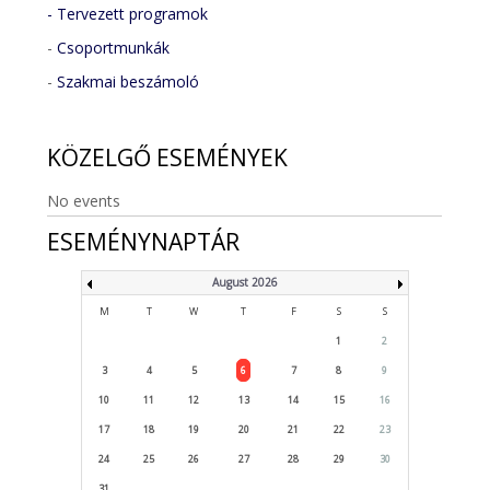
- Tervezett programok
-
Csoportmunkák
-
Szakmai beszámoló
KÖZELGŐ
ESEMÉNYEK
No events
ESEMÉNYNAPTÁR
August 2026
M
T
W
T
F
S
S
1
2
3
4
5
6
7
8
9
10
11
12
13
14
15
16
17
18
19
20
21
22
23
24
25
26
27
28
29
30
31