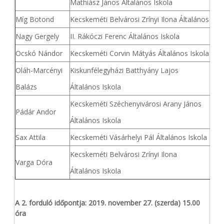
Mathiász János Általános Iskola
Míg Botond
Kecskeméti Belvárosi Zrínyi Ilona Általános Isko
Nagy Gergely
II. Rákóczi Ferenc Általános Iskola
Ocskó Nándor
Kecskeméti Corvin Mátyás Általános Iskola
Oláh-Marcényi
Kiskunfélegyházi Batthyány Lajos
Balázs
Általános Iskola
Kecskeméti Széchenyivárosi Arany János
Pádár Andor
Általános Iskola
Sax Attila
Kecskeméti Vásárhelyi Pál Általános Iskola
Kecskeméti Belvárosi Zrínyi Ilona
Varga Dóra
Általános Iskola
A 2. forduló időpontja: 2019. november 27. (szerda) 15.00
óra