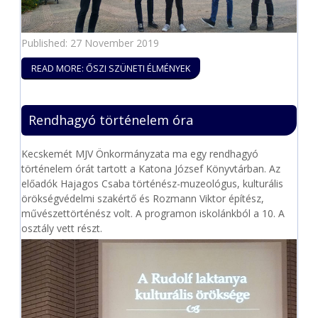
Published: 27 November 2019
READ MORE: ŐSZI SZÜNETI ÉLMÉNYEK
Rendhagyó történelem óra
Kecskemét MJV Önkormányzata ma egy rendhagyó
történelem órát tartott a Katona József Könyvtárban. Az
előadók Hajagos Csaba történész-muzeológus, kulturális
örökségvédelmi szakértő és Rozmann Viktor építész,
művészettörténész volt. A programon iskolánkból a 10. A
osztály vett részt.