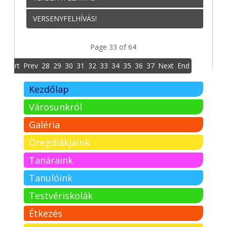
VERSENYFELHÍVÁS!
Page 33 of 64
Start
Prev
28
29
30
31
32
33
34
35
36
37
Next
End
Kezdőlap
Városunkról
Galéria
Öregdiákjaink
Tanáraink
Tanulóink
Testvériskolák
Étkezés