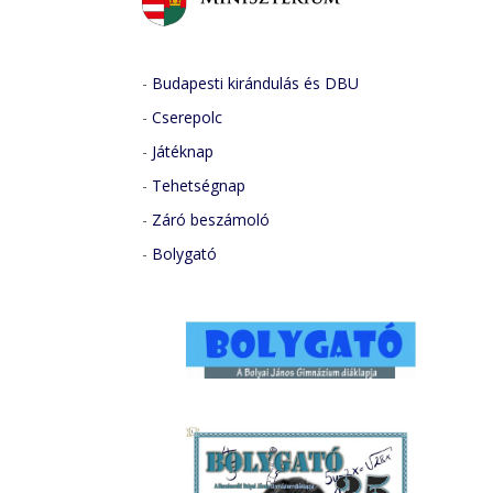
-
Budapesti kirándulás és DBU
-
Cserepolc
-
Játéknap
-
Tehetségnap
-
Záró beszámoló
-
Bolygató