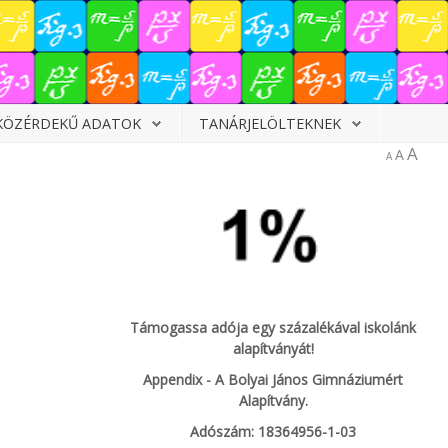
KÖZÉRDEKŰ ADATOK
TANÁRJELÖLTEKNEK
A
A
A
Támogassa adója egy százalékával iskolánk
alapítványát!
Appendix - A Bolyai János Gimnáziumért
Alapítvány.
Adószám: 18364956-1-03