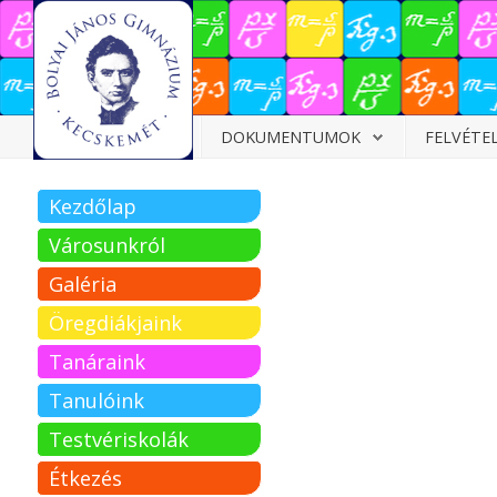
Dokumentumok
DOKUMENTUMOK
FELVÉTE
Felvételizőknek
Kezdőlap
Olvasmányok
Pályázatok
Városunkról
Tehetségpont
Galéria
Közérdekű
Öregdiákjaink
adatok
Tanáraink
Tanárjelölteknek
Tanulóink
Testvériskolák
Étkezés