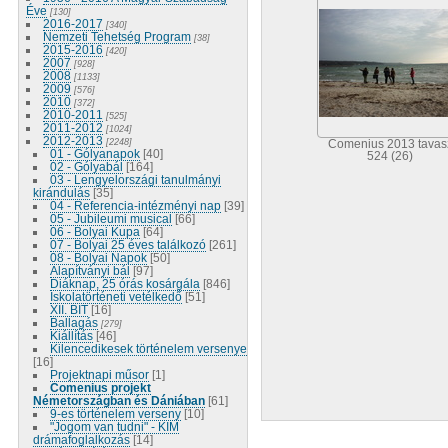
Éve
[130]
2016-2017
[340]
Nemzeti Tehetség Program
[38]
2015-2016
[420]
2007
[928]
2008
[1133]
2009
[576]
2010
[372]
2010-2011
[525]
2011-2012
[1024]
2012-2013
[2248]
Comenius 2013 tavas
01 - Gólyanapok
[40]
524 (26)
02 - Gólyabál
[164]
03 - Lengyelországi tanulmányi
kirándulás
[35]
04 - Referencia-intézményi nap
[39]
05 - Jubileumi musical
[66]
06 - Bolyai Kupa
[64]
07 - Bolyai 25 éves találkozó
[261]
08 - Bolyai Napok
[50]
Alapítványi bál
[97]
Diáknap, 25 órás kosárgála
[846]
Iskolatörténeti vetélkedő
[51]
XII. BIT
[16]
Ballagás
[279]
Kiállítás
[46]
Kilencedikesek történelem versenye
[16]
Projektnapi műsor
[1]
Comenius projekt
Németországban és Dániában
[61]
9-es történelem verseny
[10]
"Jogom van tudni" - KIM
drámafoglalkozás
[14]