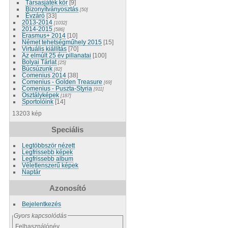
Társasjáték kör
[9]
Bizonyítványosztás
[50]
Évzáró
[33]
2013-2014
[1032]
2014-2015
[586]
Erasmus+ 2014
[10]
Német tehetségműhely 2015
[15]
Virtuális kiállítás
[70]
Az elmúlt 25 év pillanatai
[100]
Bolyai Tárlat
[25]
Búcsúzunk
[82]
Comenius 2014
[38]
Comenius - Golden Treasure
[69]
Comenius - Puszta-Styria
[911]
Osztályképek
[187]
Sportolóink
[14]
13203 kép
Speciális
Legtöbbször nézett
Legfrissebb képek
Legfrissebb album
Véletlenszerű képek
Naptár
Azonosító
Bejelentkezés
Gyors kapcsolódás
Felhasználónév