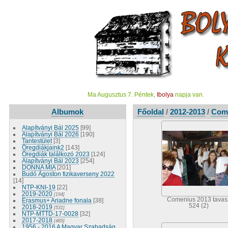
Ma Augusztus 7. Péntek,
Ibolya
napja van.
Albumok
Főoldal
/
2012-2013
/
Come
Alapítványi Bál 2025
[99]
Alapítványi Bál 2026
[190]
Tantestület
[3]
Öregdiákjaink2
[143]
Öregdiák találkozó 2023
[124]
Alapítványi Bál 2023
[254]
DONNA MIA
[201]
Budó Ágoston fizikaverseny 2022
[14]
NTP-KNI-19
[22]
2019-2020
[194]
Comenius 2013 tavas
Erasmus+ Ariadne fonala
[38]
524 (2)
2018-2019
[531]
NTP-MTTD-17-0028
[32]
2017-2018
[485]
1956 - 2016 A Magyar Szabadság