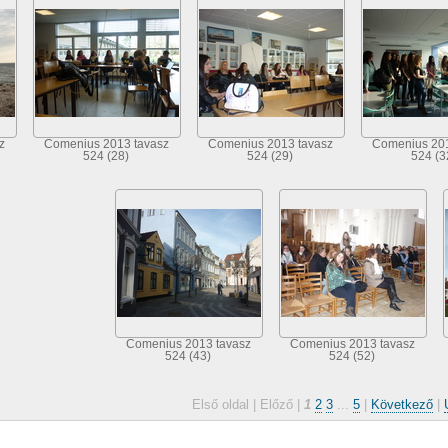
z
Comenius 2013 tavasz
Comenius 2013 tavasz
Comenius 201
524 (28)
524 (29)
524 (3
Comenius 2013 tavasz
Comenius 2013 tavasz
524 (43)
524 (52)
Első oldal |
Előző |
1
2
3
...
5
|
Következő
|