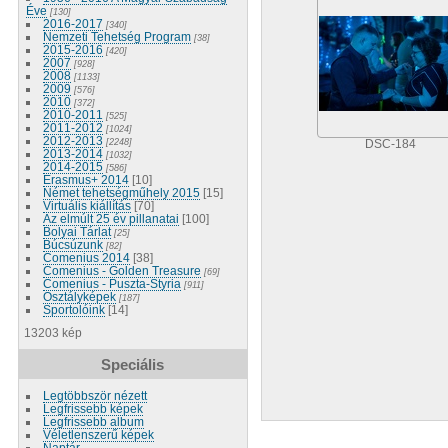
Éve
[130]
2016-2017
[340]
Nemzeti Tehetség Program
[38]
2015-2016
[420]
2007
[928]
2008
[1133]
2009
[576]
2010
[372]
2010-2011
[525]
2011-2012
[1024]
2012-2013
[2248]
DSC-184
2013-2014
[1032]
2014-2015
[586]
Erasmus+ 2014
[10]
Német tehetségműhely 2015
[15]
Virtuális kiállítás
[70]
Az elmúlt 25 év pillanatai
[100]
Bolyai Tárlat
[25]
Búcsúzunk
[82]
Comenius 2014
[38]
Comenius - Golden Treasure
[69]
Comenius - Puszta-Styria
[911]
Osztályképek
[187]
Sportolóink
[14]
13203 kép
Speciális
Legtöbbször nézett
Legfrissebb képek
Legfrissebb album
Véletlenszerű képek
Naptár