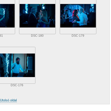
81
DSC-180
DSC-179
DSC-176
Utolsó oldal