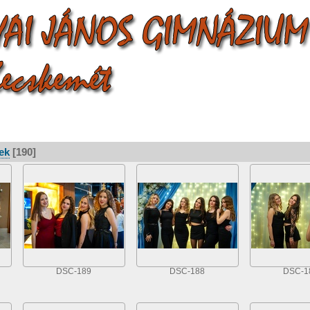
ek
[190]
DSC-189
DSC-188
DSC-1