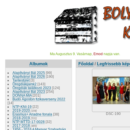
Ma Augusztus 9. Vasárnap,
Emod
napja van.
Albumok
Főoldal
/
Legfrissebb kép
Alapítványi Bál 2025
[99]
Alapítványi Bál 2026
[190]
Tantestület
[3]
Öregdiákjaink2
[143]
Öregdiák találkozó 2023
[124]
Alapítványi Bál 2023
[254]
DONNA MIA
[201]
Budó Ágoston fizikaverseny 2022
[14]
NTP-KNI-19
[22]
2019-2020
[194]
DSC-190
Erasmus+ Ariadne fonala
[38]
2018-2019
[531]
NTP-MTTD-17-0028
[32]
2017-2018
[485]
1956 - 2016 A Magyar Szabadság