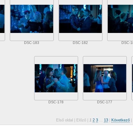
DSC-183
DSC-182
DSC-1
DSC-178
DSC-177
Első oldal |
Előző |
1
2
3
...
13
|
Következő
|