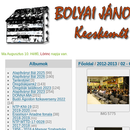
Ma Augusztus 10. Hétfő,
Lörinc
napja van.
Albumok
Főoldal
/
2012-2013
/
02 -
Alapítványi Bál 2025
[99]
Alapítványi Bál 2026
[190]
Tantestület
[3]
Öregdiákjaink2
[143]
Öregdiák találkozó 2023
[124]
Alapítványi Bál 2023
[254]
DONNA MIA
[201]
Budó Ágoston fizikaverseny 2022
[14]
NTP-KNI-19
[22]
2019-2020
[194]
IMG 5775
Erasmus+ Ariadne fonala
[38]
2018-2019
[531]
NTP-MTTD-17-0028
[32]
2017-2018
[485]
1956 - 2016 A Magyar Szabadság