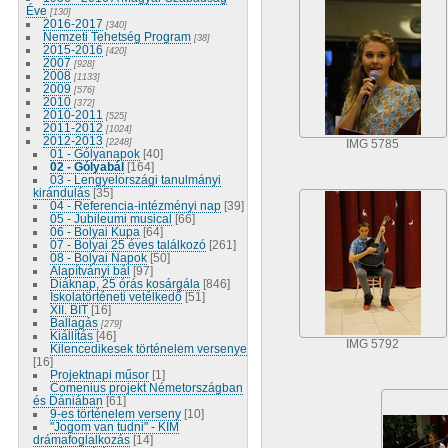
Éve
[130]
2016-2017
[340]
Nemzeti Tehetség Program
[38]
2015-2016
[420]
2007
[928]
2008
[1133]
2009
[576]
2010
[372]
2010-2011
[525]
2011-2012
[1024]
2012-2013
[2248]
IMG 5785
01 - Gólyanapok
[40]
02 - Gólyabál
[164]
03 - Lengyelországi tanulmányi
kirándulás
[35]
04 - Referencia-intézményi nap
[39]
05 - Jubileumi musical
[66]
06 - Bolyai Kupa
[64]
07 - Bolyai 25 éves találkozó
[261]
08 - Bolyai Napok
[50]
Alapítványi bál
[97]
Diáknap, 25 órás kosárgála
[846]
Iskolatörténeti vetélkedő
[51]
XII. BIT
[16]
Ballagás
[279]
Kiállítás
[46]
IMG 5792
Kilencedikesek történelem versenye
[16]
Projektnapi műsor
[1]
Comenius projekt Németországban
és Dániában
[61]
9-es történelem verseny
[10]
"Jogom van tudni" - KIM
drámafoglalkozás
[14]