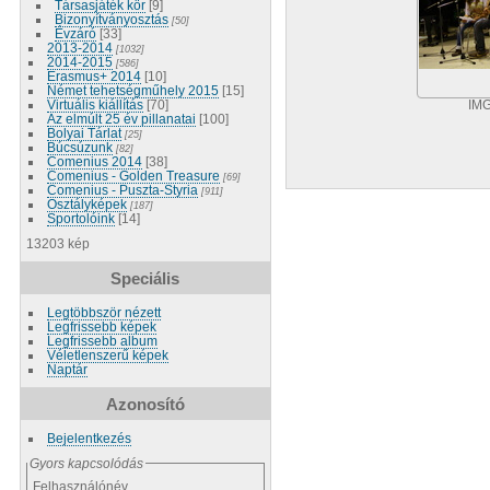
Társasjáték kör
[9]
Bizonyítványosztás
[50]
Évzáró
[33]
2013-2014
[1032]
2014-2015
[586]
Erasmus+ 2014
[10]
Német tehetségműhely 2015
[15]
Virtuális kiállítás
[70]
IMG
Az elmúlt 25 év pillanatai
[100]
Bolyai Tárlat
[25]
Búcsúzunk
[82]
Comenius 2014
[38]
Comenius - Golden Treasure
[69]
Comenius - Puszta-Styria
[911]
Osztályképek
[187]
Sportolóink
[14]
13203 kép
Speciális
Legtöbbször nézett
Legfrissebb képek
Legfrissebb album
Véletlenszerű képek
Naptár
Azonosító
Bejelentkezés
Gyors kapcsolódás
Felhasználónév