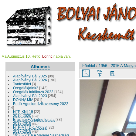
Ma Augusztus 10. Hétfő,
Lörinc
napja van.
Főoldal
/
1956 - 2016 A Magy
Albumok
Alapítványi Bál 2025
[99]
Alapítványi Bál 2026
[190]
Tantestület
[3]
Öregdiákjaink2
[143]
Öregdiák találkozó 2023
[124]
Alapítványi Bál 2023
[254]
DONNA MIA
[201]
Budó Ágoston fizikaverseny 2022
[14]
NTP-KNI-19
[22]
2019-2020
[194]
Erasmus+ Ariadne fonala
[38]
2018-2019
[531]
NTP-MTTD-17-0028
[32]
2017-2018
[485]
1956 - 2016 A Magyar Szabadság