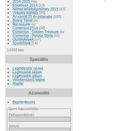
2014-2015
[586]
Erasmus+ 2014
[10]
Német tehetségműhely 2015
[15]
Virtuális kiállítás
[70]
Az elmúlt 25 év pillanatai
[100]
Bolyai Tárlat
[25]
Búcsúzunk
[82]
Comenius 2014
[38]
Comenius - Golden Treasure
[69]
Comenius - Puszta-Styria
[911]
Osztályképek
[187]
Sportolóink
[14]
13203 kép
Speciális
Legtöbbször nézett
Legfrissebb képek
Legfrissebb album
Véletlenszerű képek
Naptár
Azonosító
Bejelentkezés
Gyors kapcsolódás
Felhasználónév
Jelszó