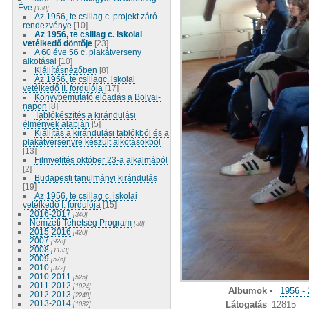
Éve
[130]
Az 1956, te csillag c. projekt záró
rendezvénye
[10]
Az 1956, te csillag c. iskolai
vetélkedő döntője
[23]
A 60 éve 56 c. plakátverseny
alkotásai
[10]
Kiállításnézőben
[8]
Az 1956, te csillagc. iskolai
vetélkedő II. fordulója
[17]
Könyvbemutató előadás a Bolyai-
napon
[8]
Tablókészítés a kirándulási
élmények alapján
[5]
Kiállítás a kirándulási tablókból és a
plakátversenyre készült alkotásokból
[13]
Filmvetítés október 23-a alkalmából
[2]
Budapesti tanulmányi kirándulás
[19]
Az 1956, te csillag c. iskolai
vetélkedő I. fordulója
[15]
2016-2017
[340]
Nemzeti Tehetség Program
[38]
2015-2016
[420]
2007
[928]
2008
[1133]
2009
[576]
2010
[372]
2010-2011
[525]
2011-2012
[1024]
Albumok
1956 -
2012-2013
[2248]
2013-2014
Látogatás
12815
[1032]