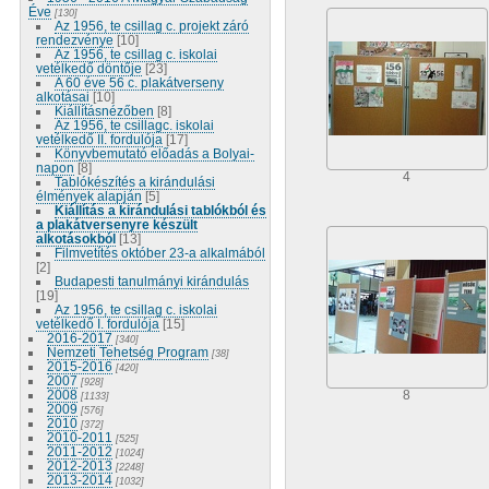
Éve
[130]
Az 1956, te csillag c. projekt záró
rendezvénye
[10]
Az 1956, te csillag c. iskolai
vetélkedő döntője
[23]
A 60 éve 56 c. plakátverseny
alkotásai
[10]
Kiállításnézőben
[8]
Az 1956, te csillagc. iskolai
vetélkedő II. fordulója
[17]
Könyvbemutató előadás a Bolyai-
napon
[8]
4
Tablókészítés a kirándulási
élmények alapján
[5]
Kiállítás a kirándulási tablókból és
a plakátversenyre készült
alkotásokból
[13]
Filmvetítés október 23-a alkalmából
[2]
Budapesti tanulmányi kirándulás
[19]
Az 1956, te csillag c. iskolai
vetélkedő I. fordulója
[15]
2016-2017
[340]
Nemzeti Tehetség Program
[38]
2015-2016
[420]
2007
[928]
2008
8
[1133]
2009
[576]
2010
[372]
2010-2011
[525]
2011-2012
[1024]
2012-2013
[2248]
2013-2014
[1032]