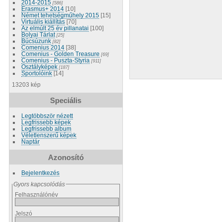
2014-2015
[586]
Erasmus+ 2014
[10]
Német tehetségműhely 2015
[15]
Virtuális kiállítás
[70]
Az elmúlt 25 év pillanatai
[100]
Bolyai Tárlat
[25]
Búcsúzunk
[82]
Comenius 2014
[38]
Comenius - Golden Treasure
[69]
Comenius - Puszta-Styria
[911]
Osztályképek
[187]
Sportolóink
[14]
13203 kép
Speciális
Legtöbbször nézett
Legfrissebb képek
Legfrissebb album
Véletlenszerű képek
Naptár
Azonosító
Bejelentkezés
Gyors kapcsolódás
Felhasználónév
Jelszó