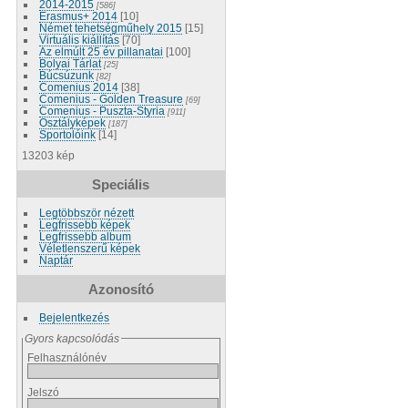
2014-2015
[586]
Erasmus+ 2014
[10]
Német tehetségműhely 2015
[15]
Virtuális kiállítás
[70]
Az elmúlt 25 év pillanatai
[100]
Bolyai Tárlat
[25]
Búcsúzunk
[82]
Comenius 2014
[38]
Comenius - Golden Treasure
[69]
Comenius - Puszta-Styria
[911]
Osztályképek
[187]
Sportolóink
[14]
13203 kép
Speciális
Legtöbbször nézett
Legfrissebb képek
Legfrissebb album
Véletlenszerű képek
Naptár
Azonosító
Bejelentkezés
Gyors kapcsolódás
Felhasználónév
Jelszó