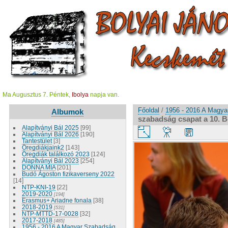
Ma Augusztus 7. Péntek,
Ibolya
napja van.
Főoldal
/
1956 - 2016 A Magy
Albumok
szabadság csapat a 10. B-
Alapítványi Bál 2025
[99]
Alapítványi Bál 2026
[190]
Tantestület
[3]
Öregdiákjaink2
[143]
Öregdiák találkozó 2023
[124]
Alapítványi Bál 2023
[254]
DONNA MIA
[201]
Budó Ágoston fizikaverseny 2022
[14]
NTP-KNI-19
[22]
2019-2020
[194]
Erasmus+ Ariadne fonala
[38]
2018-2019
[531]
NTP-MTTD-17-0028
[32]
2017-2018
[485]
1956 - 2016 A Magyar Szabadság