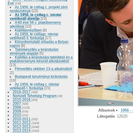
Éve
[130]
Az 1956, te csillag c. projekt záró
rendezvénye
[10]
Az 1956, te csillag c. iskolai
vetélkedő döntője
[23]
A 60 éve 56 c. plakátverseny
alkotásai
[10]
Kiállításnézőben
[8]
Az 1956, te csillagc. iskolai
vetélkedő II. fordulója
[17]
Könyvbemutató előadás a Bolyai-
napon
[8]
Tablókészítés a kirándulási
élmények alapján
[5]
Kiállítás a kirándulási tablókból és a
plakátversenyre készült alkotásokból
[13]
Filmvetítés október 23-a alkalmából
[2]
Budapesti tanulmányi kirándulás
[19]
Az 1956, te csillag c. iskolai
vetélkedő I. fordulója
[15]
2016-2017
[340]
Nemzeti Tehetség Program
[38]
2015-2016
[420]
2007
[928]
2008
[1133]
Albumok
1956 -
2009
[576]
2010
[372]
Látogatás
12520
2010-2011
[525]
2011-2012
[1024]
2012-2013
[2248]
2013-2014
[1032]