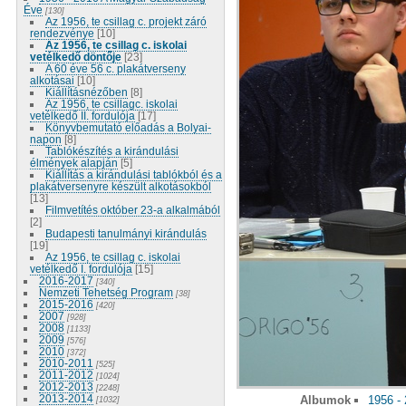
Éve
[130]
Az 1956, te csillag c. projekt záró
rendezvénye
[10]
Az 1956, te csillag c. iskolai
vetélkedő döntője
[23]
A 60 éve 56 c. plakátverseny
alkotásai
[10]
Kiállításnézőben
[8]
Az 1956, te csillagc. iskolai
vetélkedő II. fordulója
[17]
Könyvbemutató előadás a Bolyai-
napon
[8]
Tablókészítés a kirándulási
élmények alapján
[5]
Kiállítás a kirándulási tablókból és a
plakátversenyre készült alkotásokból
[13]
Filmvetítés október 23-a alkalmából
[2]
Budapesti tanulmányi kirándulás
[19]
Az 1956, te csillag c. iskolai
vetélkedő I. fordulója
[15]
2016-2017
[340]
Nemzeti Tehetség Program
[38]
2015-2016
[420]
2007
[928]
2008
[1133]
2009
[576]
2010
[372]
2010-2011
[525]
2011-2012
[1024]
2012-2013
[2248]
2013-2014
Albumok
1956 -
[1032]