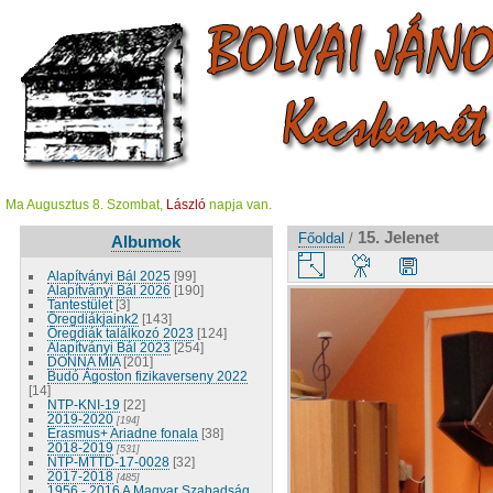
Ma Augusztus 8. Szombat,
László
napja van.
15. Jelenet
Főoldal
/
Albumok
Alapítványi Bál 2025
[99]
Alapítványi Bál 2026
[190]
Tantestület
[3]
Öregdiákjaink2
[143]
Öregdiák találkozó 2023
[124]
Alapítványi Bál 2023
[254]
DONNA MIA
[201]
Budó Ágoston fizikaverseny 2022
[14]
NTP-KNI-19
[22]
2019-2020
[194]
Erasmus+ Ariadne fonala
[38]
2018-2019
[531]
NTP-MTTD-17-0028
[32]
2017-2018
[485]
1956 - 2016 A Magyar Szabadság