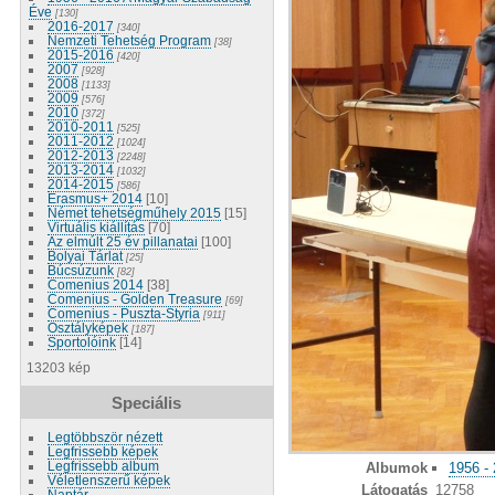
Éve
[130]
2016-2017
[340]
Nemzeti Tehetség Program
[38]
2015-2016
[420]
2007
[928]
2008
[1133]
2009
[576]
2010
[372]
2010-2011
[525]
2011-2012
[1024]
2012-2013
[2248]
2013-2014
[1032]
2014-2015
[586]
Erasmus+ 2014
[10]
Német tehetségműhely 2015
[15]
Virtuális kiállítás
[70]
Az elmúlt 25 év pillanatai
[100]
Bolyai Tárlat
[25]
Búcsúzunk
[82]
Comenius 2014
[38]
Comenius - Golden Treasure
[69]
Comenius - Puszta-Styria
[911]
Osztályképek
[187]
Sportolóink
[14]
13203 kép
Speciális
Legtöbbször nézett
Legfrissebb képek
Legfrissebb album
Albumok
1956 -
Véletlenszerű képek
Látogatás
12758
Naptár