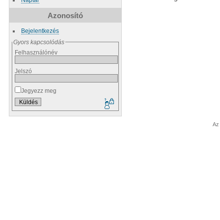
Azonosító
Bejelentkezés
Gyors kapcsolódás
Felhasználónév
Jelszó
Jegyezz meg
Az 