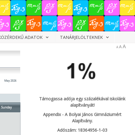
KÖZÉRDEKŰ ADATOK
TANÁRJELÖLTEKNEK
A
A
A
May 2026
Támogassa adója egy százalékával iskolánk
alapítványát!
Sunday
Appendix - A Bolyai János Gimnáziumért
Alapítvány.
Adószám: 18364956-1-03