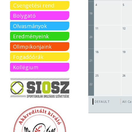
Csengetési rend
4
5
19
Bolygató
Olvasmányok
11
12
Eredményeink
20
Olimpikonjaink
18
19
Fogadóórák
21
Kollégium
25
26
22
DEFAULT
All Ca