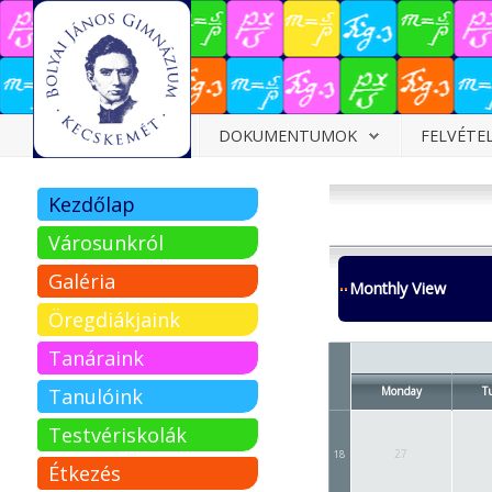
Dokumentumok
DOKUMENTUMOK
FELVÉTE
Felvételizőknek
Kezdőlap
Pályázatok
Városunkról
Tehetségpont
Galéria
Monthly View
Közérdekű
Öregdiákjaink
adatok
Tanáraink
Tanárjelölteknek
Tanulóink
Monday
T
Testvériskolák
27
18
Étkezés