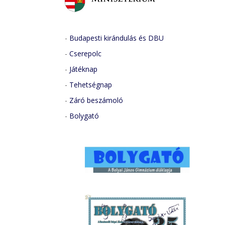
-
Budapesti kirándulás és DBU
-
Cserepolc
-
Játéknap
-
Tehetségnap
-
Záró beszámoló
-
Bolygató