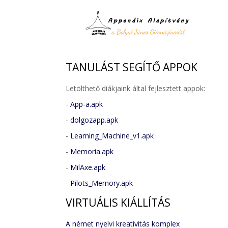
TANULÁST
SEGÍTŐ APPOK
Letölthető diákjaink által fejlesztett appok:
-
App-a.apk
-
dolgozapp.apk
-
Learning_Machine_v1.apk
-
Memoria.apk
-
MilAxe.apk
-
Pilots_Memory.apk
VIRTUÁLIS
KIÁLLÍTÁS
A német nyelvi kreativitás komplex