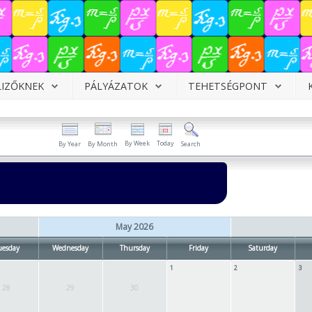
LIZŐKNEK
PÁLYÁZATOK
TEHETSÉGPONT
By Week
Today
By Year
By Month
Search
May 2026
uesday
Wednesday
Thursday
Friday
Saturday
1
2
3
28
29
30