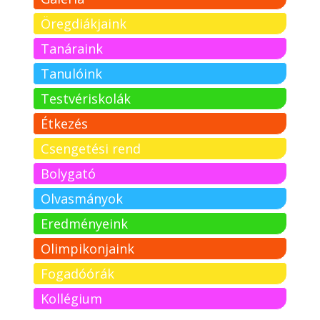
Öregdiákjaink
Tanáraink
Tanulóink
Testvériskolák
Étkezés
Csengetési rend
Bolygató
Olvasmányok
Eredményeink
Olimpikonjaink
Fogadóórák
Kollégium