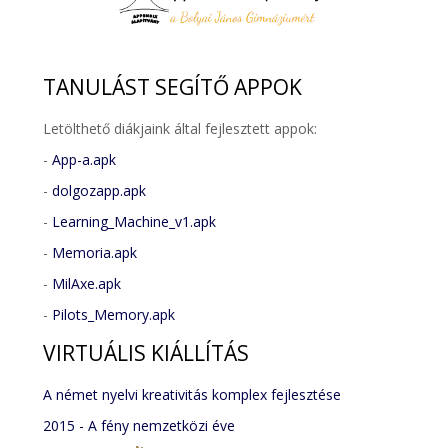
TANULÁST
SEGÍTŐ APPOK
Letölthető diákjaink által fejlesztett appok:
-
App-a.apk
-
dolgozapp.apk
-
Learning_Machine_v1.apk
-
Memoria.apk
-
MilAxe.apk
-
Pilots_Memory.apk
VIRTUÁLIS
KIÁLLÍTÁS
A német nyelvi kreativitás komplex fejlesztése
2015 - A fény nemzetközi éve