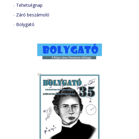
-
Tehetségnap
-
Záró beszámoló
-
Bolygató