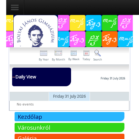
Dokumentumok
Felvételizőknek
Pályázatok
By Week
Today
By Year
By Month
Search
Tehetségpont
Daily View
Friday 31 July 2026
Közérdekű
adatok
Friday 31 July 2026
Tanárjelölteknek
No events
Kezdőlap
Városunkról
Galéria