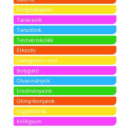
Öregdiákjaink
Tanáraink
Tanulóink
Testvériskolák
Étkezés
Csengetési rend
Bolygató
Olvasmányok
Eredményeink
Olimpikonjaink
Fogadóórák
Kollégium