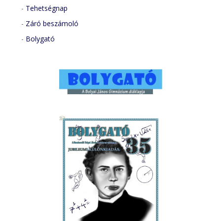
-
Tehetségnap
-
Záró beszámoló
-
Bolygató