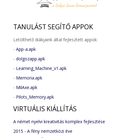
TANULÁST
SEGÍTŐ APPOK
Letölthető diákjaink által fejlesztett appok:
-
App-a.apk
-
dolgozapp.apk
-
Learning_Machine_v1.apk
-
Memoria.apk
-
MilAxe.apk
-
Pilots_Memory.apk
VIRTUÁLIS
KIÁLLÍTÁS
A német nyelvi kreativitás komplex fejlesztése
2015 - A fény nemzetközi éve