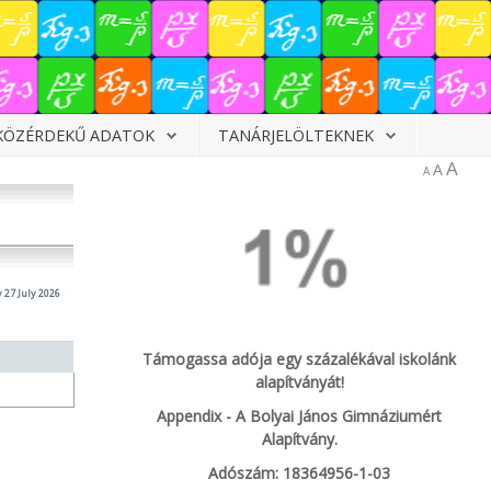
KÖZÉRDEKŰ ADATOK
TANÁRJELÖLTEKNEK
A
A
A
27 July 2026
Támogassa adója egy százalékával iskolánk
alapítványát!
Appendix - A Bolyai János Gimnáziumért
Alapítvány.
Adószám: 18364956-1-03