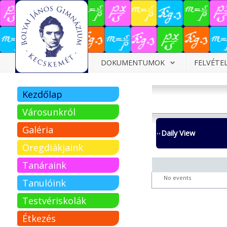
Dokumentumok
DOKUMENTUMOK
FELVÉTE
Felvételizőknek
Kezdőlap
Pályázatok
Városunkról
Tehetségpont
Galéria
Daily View
Közérdekű
Öregdiákjaink
adatok
Tanáraink
Tanárjelölteknek
No events
Tanulóink
Testvériskolák
Étkezés