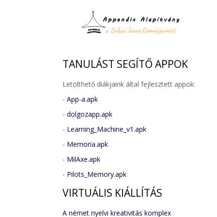
TANULÁST
SEGÍTŐ APPOK
Letölthető diákjaink által fejlesztett appok:
-
App-a.apk
-
dolgozapp.apk
-
Learning_Machine_v1.apk
-
Memoria.apk
-
MilAxe.apk
-
Pilots_Memory.apk
VIRTUÁLIS
KIÁLLÍTÁS
A német nyelvi kreativitás komplex