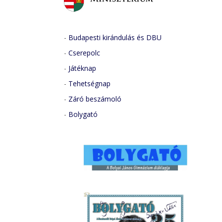
-
Budapesti kirándulás és DBU
-
Cserepolc
-
Játéknap
-
Tehetségnap
-
Záró beszámoló
-
Bolygató