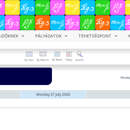
LIZŐKNEK
PÁLYÁZATOK
TEHETSÉGPONT
By Week
Today
By Year
By Month
Search
Monday 
Monday 27 July 2026