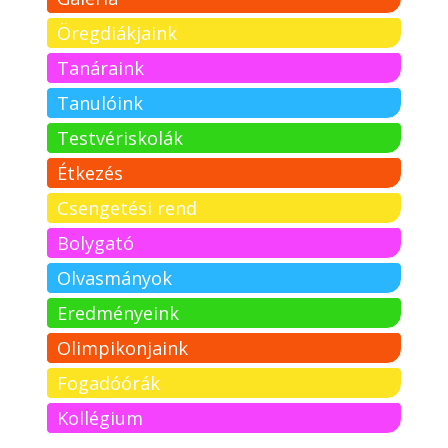
Öregdiákjaink
Tanáraink
Tanulóink
Testvériskolák
Étkezés
Csengetési rend
Bolygató
Olvasmányok
Eredményeink
Olimpikonjaink
Fogadóórák
Kollégium