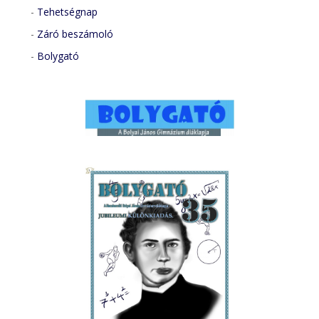
-
Tehetségnap
-
Záró beszámoló
-
Bolygató