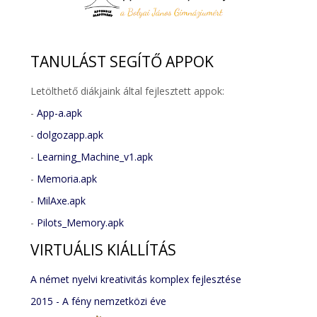
TANULÁST
SEGÍTŐ APPOK
Letölthető diákjaink által fejlesztett appok:
-
App-a.apk
-
dolgozapp.apk
-
Learning_Machine_v1.apk
-
Memoria.apk
-
MilAxe.apk
-
Pilots_Memory.apk
VIRTUÁLIS
KIÁLLÍTÁS
A német nyelvi kreativitás komplex fejlesztése
2015 - A fény nemzetközi éve