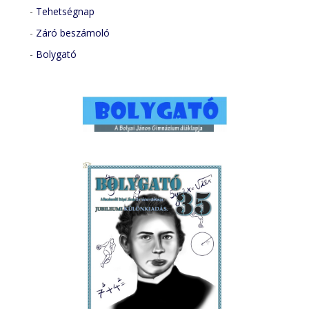
-
Tehetségnap
-
Záró beszámoló
-
Bolygató