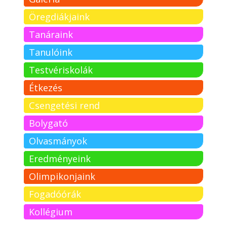
Öregdiákjaink
Tanáraink
Tanulóink
Testvériskolák
Étkezés
Csengetési rend
Bolygató
Olvasmányok
Eredményeink
Olimpikonjaink
Fogadóórák
Kollégium