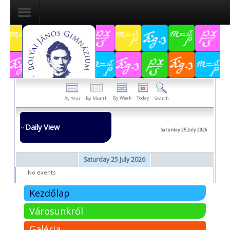
Dokumentumok
Felvételizőknek
Pályázatok
By Week
Today
By Year
By Month
Search
Tehetségpont
Daily View
Saturday 25 July 2026
Közérdekű
adatok
Saturday 25 July 2026
Tanárjelölteknek
No events
Kezdőlap
Városunkról
Galéria