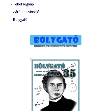
-
Tehetségnap
-
Záró beszámoló
-
Bolygató