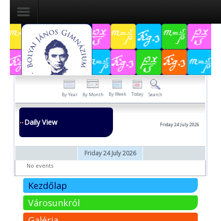
Dokumentumok
Felvételizőknek
Pályázatok
By Week
Today
By Year
By Month
Search
Tehetségpont
Daily View
Friday 24 July 2026
Közérdekű
adatok
Friday 24 July 2026
Tanárjelölteknek
No events
Kezdőlap
Városunkról
Galéria