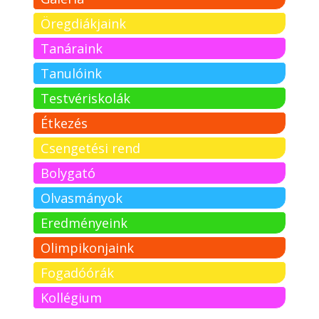
Öregdiákjaink
Tanáraink
Tanulóink
Testvériskolák
Étkezés
Csengetési rend
Bolygató
Olvasmányok
Eredményeink
Olimpikonjaink
Fogadóórák
Kollégium