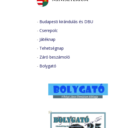
-
Budapesti kirándulás és DBU
-
Cserepolc
-
Játéknap
-
Tehetségnap
-
Záró beszámoló
-
Bolygató