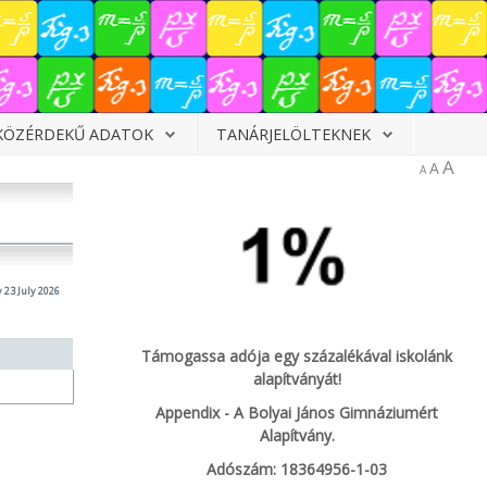
KÖZÉRDEKŰ ADATOK
TANÁRJELÖLTEKNEK
A
A
A
 23 July 2026
Támogassa adója egy százalékával iskolánk
alapítványát!
Appendix - A Bolyai János Gimnáziumért
Alapítvány.
Adószám: 18364956-1-03