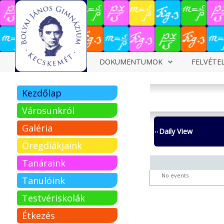
Dokumentumok
DOKUMENTUMOK
FELVÉTE
Felvételizőknek
Kezdőlap
Pályázatok
Városunkról
Tehetségpont
Galéria
Daily View
Közérdekű
Öregdiákjaink
adatok
Tanáraink
Tanárjelölteknek
No events
Tanulóink
Testvériskolák
Étkezés