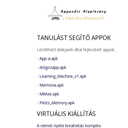
TANULÁST
SEGÍTŐ APPOK
Letölthető diákjaink által fejlesztett appok:
-
App-a.apk
-
dolgozapp.apk
-
Learning_Machine_v1.apk
-
Memoria.apk
-
MilAxe.apk
-
Pilots_Memory.apk
VIRTUÁLIS
KIÁLLÍTÁS
A német nyelvi kreativitás komplex