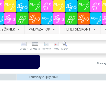
LIZŐKNEK
PÁLYÁZATOK
TEHETSÉGPONT
By Week
Today
By Year
By Month
Search
Thursday
Thursday 23 July 2026