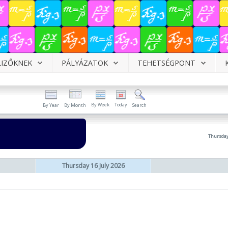
LIZŐKNEK
PÁLYÁZATOK
TEHETSÉGPONT
By Week
Today
By Year
By Month
Search
Thursday
Thursday 16 July 2026