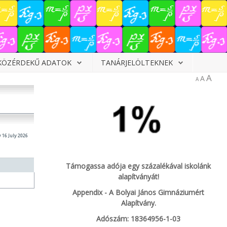
KÖZÉRDEKŰ ADATOK
TANÁRJELÖLTEKNEK
A
A
A
 16 July 2026
Támogassa adója egy százalékával iskolánk
alapítványát!
Appendix - A Bolyai János Gimnáziumért
Alapítvány.
Adószám: 18364956-1-03