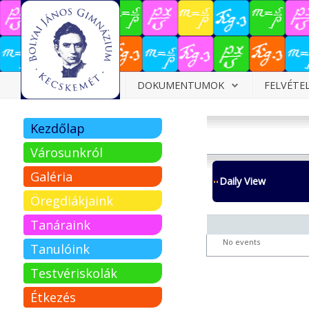
Dokumentumok
DOKUMENTUMOK
FELVÉTE
Felvételizőknek
Kezdőlap
Pályázatok
Városunkról
Tehetségpont
Galéria
Daily View
Közérdekű
Öregdiákjaink
adatok
Tanáraink
Tanárjelölteknek
No events
Tanulóink
Testvériskolák
Étkezés