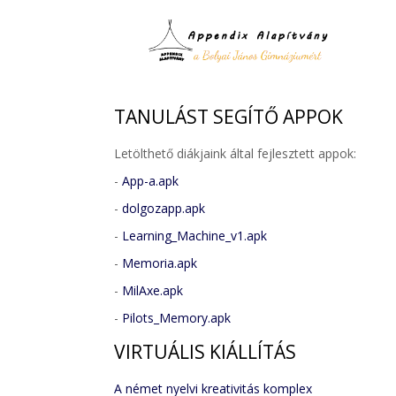
TANULÁST
SEGÍTŐ APPOK
Letölthető diákjaink által fejlesztett appok:
-
App-a.apk
-
dolgozapp.apk
-
Learning_Machine_v1.apk
-
Memoria.apk
-
MilAxe.apk
-
Pilots_Memory.apk
VIRTUÁLIS
KIÁLLÍTÁS
A német nyelvi kreativitás komplex