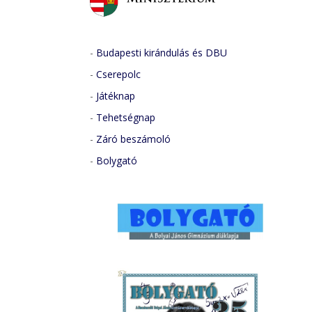
-
Budapesti kirándulás és DBU
-
Cserepolc
-
Játéknap
-
Tehetségnap
-
Záró beszámoló
-
Bolygató