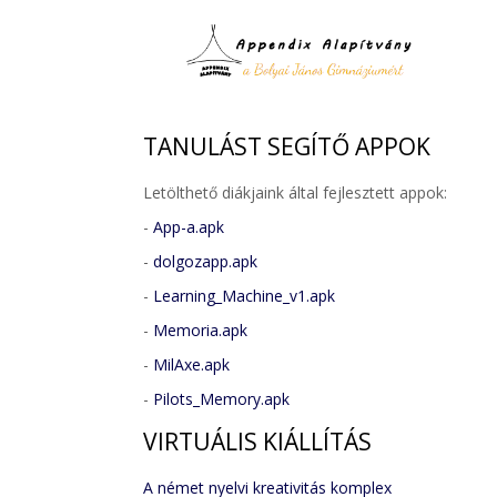
TANULÁST
SEGÍTŐ APPOK
Letölthető diákjaink által fejlesztett appok:
-
App-a.apk
-
dolgozapp.apk
-
Learning_Machine_v1.apk
-
Memoria.apk
-
MilAxe.apk
-
Pilots_Memory.apk
VIRTUÁLIS
KIÁLLÍTÁS
A német nyelvi kreativitás komplex