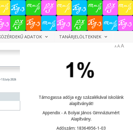
KÖZÉRDEKŰ ADATOK
TANÁRJELÖLTEKNEK
A
A
A
13 July 2026
Támogassa adója egy százalékával iskolánk
alapítványát!
Appendix - A Bolyai János Gimnáziumért
Alapítvány.
Adószám: 18364956-1-03