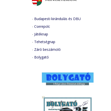
-
Budapesti kirándulás és DBU
-
Cserepolc
-
Játéknap
-
Tehetségnap
-
Záró beszámoló
-
Bolygató