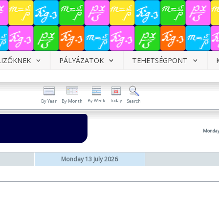
LIZŐKNEK
PÁLYÁZATOK
TEHETSÉGPONT
By Week
Today
By Year
By Month
Search
Monday 
Monday 13 July 2026