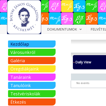
Dokumentumok
DOKUMENTUMOK
FELVÉTE
Felvételizőknek
Kezdőlap
Pályázatok
Városunkról
Tehetségpont
Galéria
Daily View
Közérdekű
Öregdiákjaink
adatok
Tanáraink
Tanárjelölteknek
No events
Tanulóink
Testvériskolák
Étkezés