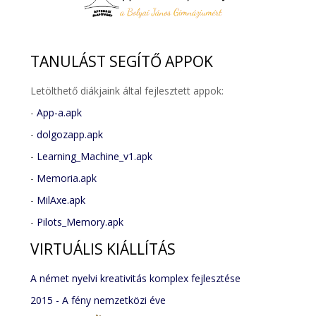
TANULÁST
SEGÍTŐ APPOK
Letölthető diákjaink által fejlesztett appok:
-
App-a.apk
-
dolgozapp.apk
-
Learning_Machine_v1.apk
-
Memoria.apk
-
MilAxe.apk
-
Pilots_Memory.apk
VIRTUÁLIS
KIÁLLÍTÁS
A német nyelvi kreativitás komplex fejlesztése
2015 - A fény nemzetközi éve