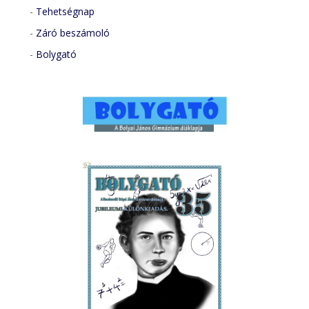
-
Tehetségnap
-
Záró beszámoló
-
Bolygató