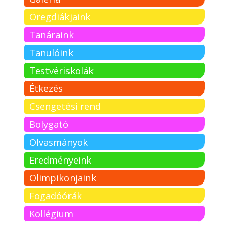
Öregdiákjaink
Tanáraink
Tanulóink
Testvériskolák
Étkezés
Csengetési rend
Bolygató
Olvasmányok
Eredményeink
Olimpikonjaink
Fogadóórák
Kollégium